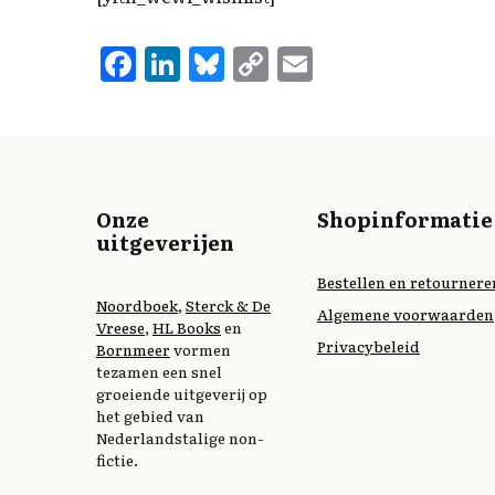
F
L
B
C
E
a
i
l
o
m
c
n
u
p
ai
e
k
e
y
l
b
e
s
L
Onze
Shopinformatie
o
d
k
i
uitgeverijen
o
I
y
n
Bestellen en retournere
k
n
k
Noordboek
,
Sterck & De
Algemene voorwaarden
Vreese
,
HL Books
en
Privacybeleid
Bornmeer
vormen
tezamen een snel
groeiende uitgeverij op
het gebied van
Nederlandstalige non-
fictie.