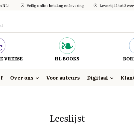
in NL!
Veilig online betaling en levering
Levertijd 1 tot 2 w
E VREESE
HL BOOKS
BOR
f
Over ons
Voor auteurs
Digitaal
Klan
Leeslijst