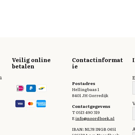
Veilig online
Contactinformat
betalen
ie
n
E
Postadres
Hellingbaas 1
8401 JH Gorredijk
Contactgegevens
T 0513 490 319
E
info@noordboek.nl
IBAN: NL78 INGB 0651
505518 t.n.v. Noordboek