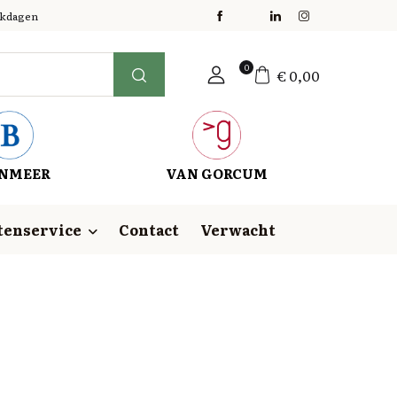
erkdagen
0
€
0,00
NMEER
VAN GORCUM
tenservice
Contact
Verwacht