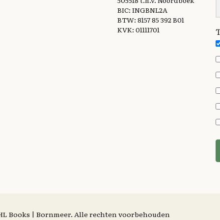
BIC: INGBNL2A
BTW: 8157 85 392 B01
KVK: 01111701
T
| HL Books | Bornmeer. Alle rechten voorbehouden