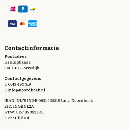
Contactinformatie
Postadres
Hellingbaas 1
8401 JH Gorredijk
Contactgegevens
T 0513 490 319
E
info@noordboek.nl
IBAN: NL78 INGB 0651 505518 t.n.v. Noordboek
BIC: INGBNL2A
BTW: 8157 85 392 B01
KVK: 01111701