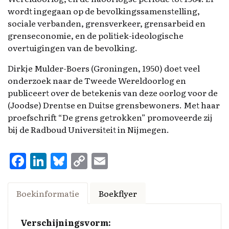
wordt ingegaan op de bevolkingssamenstelling,
sociale verbanden, grensverkeer, grensarbeid en
grenseconomie, en de politiek-ideologische
overtuigingen van de bevolking.
Dirkje Mulder-Boers (Groningen, 1950) doet veel
onderzoek naar de Tweede Wereldoorlog en
publiceert over de betekenis van deze oorlog voor de
(Joodse) Drentse en Duitse grensbewoners. Met haar
proefschrift “De grens getrokken” promoveerde zij
bij de Radboud Universiteit in Nijmegen.
F
Li
Bl
C
E
a
n
u
o
m
ce
k
es
p
ai
Boekinformatie
Boekflyer
b
e
k
y
l
o
d
y
Li
Verschijningsvorm: