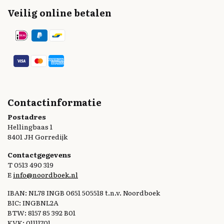
Veilig online betalen
Contactinformatie
Postadres
Hellingbaas 1
8401 JH Gorredijk
Contactgegevens
T 0513 490 319
E
info@noordboek.nl
IBAN: NL78 INGB 0651 505518 t.n.v. Noordboek
BIC: INGBNL2A
BTW: 8157 85 392 B01
KVK: 01111701