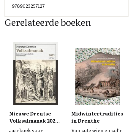
9789023257127
Gerelateerde boeken
Nieuwe Drentse
Midwintertradities
Volksalmanak 2025 |
in Drenthe
142ste jaar
Jaarboek voor
Van zute wien en zolte