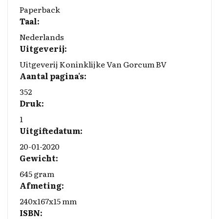
o
I
n
Paperback
Taal:
k
n
k
Nederlands
Uitgeverij:
Uitgeverij Koninklijke Van Gorcum BV
Aantal pagina's:
352
Druk:
1
Uitgiftedatum:
20-01-2020
Gewicht:
645 gram
Afmeting:
240x167x15 mm
ISBN: