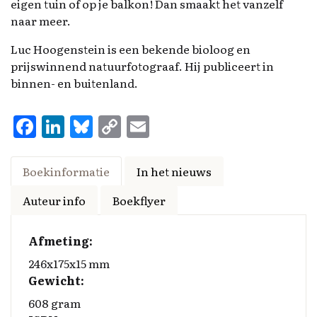
eigen tuin of op je balkon! Dan smaakt het vanzelf
naar meer.
Luc Hoogenstein is een bekende bioloog en
prijswinnend natuurfotograaf. Hij publiceert in
binnen- en buitenland.
F
Li
Bl
C
E
a
n
u
o
m
ce
k
es
p
ai
Boekinformatie
In het nieuws
b
e
k
y
l
Auteur info
Boekflyer
o
d
y
Li
o
I
n
Afmeting:
k
n
k
246x175x15 mm
Gewicht:
608 gram