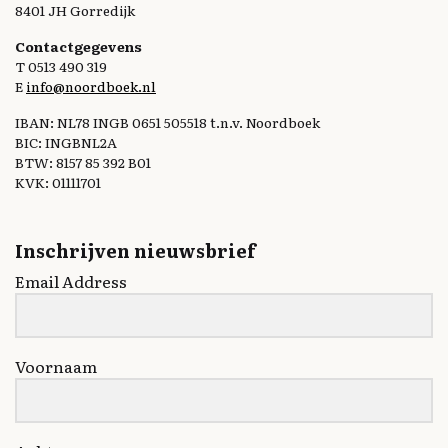
8401 JH Gorredijk
Contactgegevens
T 0513 490 319
E
info@noordboek.nl
IBAN: NL78 INGB 0651 505518 t.n.v. Noordboek
BIC: INGBNL2A
BTW: 8157 85 392 B01
KVK: 01111701
Inschrijven nieuwsbrief
Email Address
Voornaam