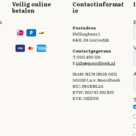
Veilig online
Contactinformat
betalen
ie
n
E
Postadres
Hellingbaas 1
8401 JH Gorredijk
Contactgegevens
T 0513 490 319
E
info@noordboek.nl
IBAN: NL78 INGB 0651
505518 t.n.v. Noordboek
BIC: INGBNL2A
BTW: 8157 85 392 B01
KVK: 01111701
T