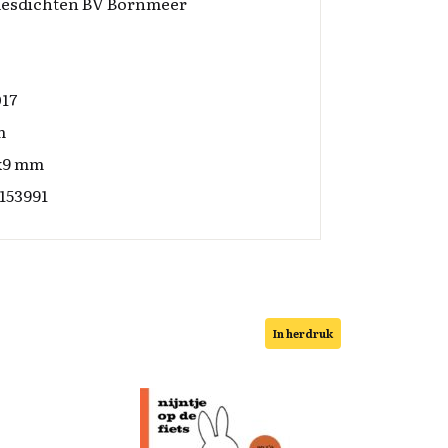
desdichten BV Bornmeer
017
m
x9 mm
153991
In herdruk