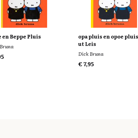
 en Beppe Pluis
opa pluis en opoe pluis
ut Leis
 Bruna
Dick Bruna
95
€
7,95