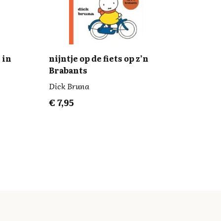
 in
nijntje op de fiets op z’n
Brabants
Dick Bruna
€
7,95