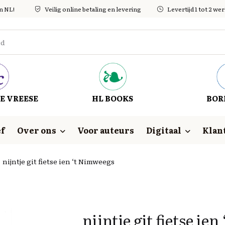
in NL!
Veilig online betaling en levering
Levertijd 1 tot 2 w
E VREESE
HL BOOKS
BOR
f
Over ons
Voor auteurs
Digitaal
Klan
nijntje git fietse ien ‘t Nimweegs
nijntje git fietse ie