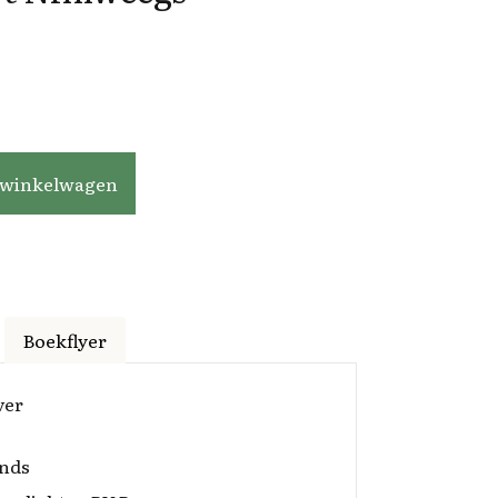
antal
 winkelwagen
Boekflyer
ver
nds