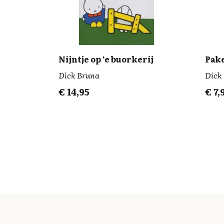
Nijntje op ‘e buorkerij
Pake
Dick Bruna
Dick
€
14,95
€
7,