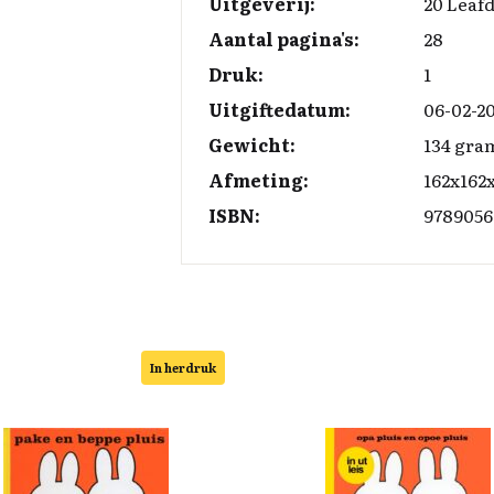
Uitgeverij:
20 Leaf
Aantal pagina's:
28
Druk:
1
Uitgiftedatum:
06-02-2
Gewicht:
134 gra
Afmeting:
162x162
ISBN:
9789056
In herdruk