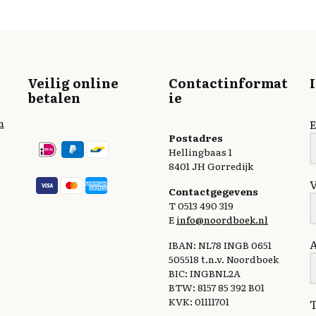
Veilig online
Contactinformat
betalen
ie
n
E
Postadres
Hellingbaas 1
8401 JH Gorredijk
Contactgegevens
T 0513 490 319
E
info@noordboek.nl
IBAN: NL78 INGB 0651
505518 t.n.v. Noordboek
BIC: INGBNL2A
BTW: 8157 85 392 B01
KVK: 01111701
T