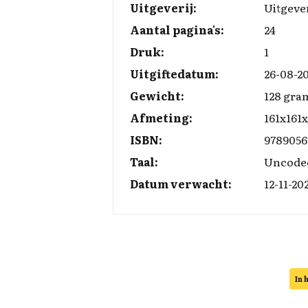
Uitgeverij:
Uitgeve
k
n
k
Aantal pagina's:
24
Druk:
1
Uitgiftedatum:
26-08-2
Gewicht:
128 gra
Afmeting:
161x161
ISBN:
9789056
Taal:
Uncode
Datum verwacht:
12-11-20
In 