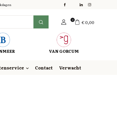
erkdagen
0
€
0,00
NMEER
VAN GORCUM
tenservice
Contact
Verwacht