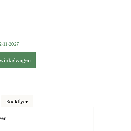
-11-2027
 winkelwagen
Boekflyer
ver