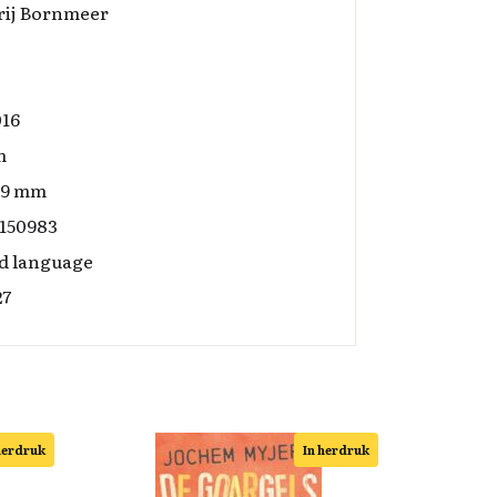
rij Bornmeer
016
m
x9 mm
150983
d language
27
herdruk
In herdruk