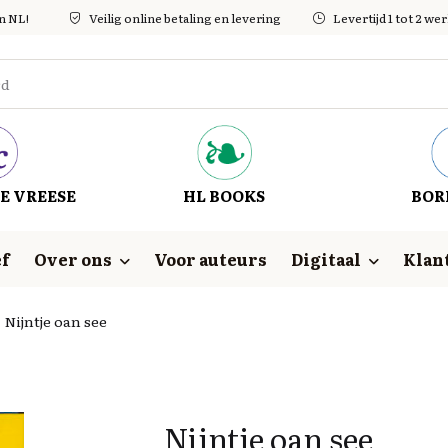
in NL!
Veilig online betaling en levering
Levertijd 1 tot 2 w
E VREESE
HL BOOKS
BOR
f
Over ons
Voor auteurs
Digitaal
Klan
Nijntje oan see
Nijntje oan see