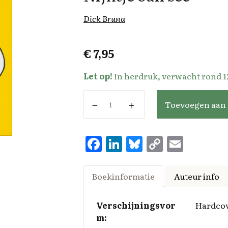
Dick Bruna
€
7,95
Let op!
In herdruk, verwacht rond 12
Nijntje oan see aantal
Toevoegen aan
F
Li
Bl
C
E
a
n
u
o
m
ce
k
es
p
ai
Boekinformatie
Auteur info
b
e
k
y
l
o
d
y
Li
Verschijningsvor
Hardco
m:
o
I
n