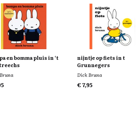
a en bomma pluis in ‘t
nijntje op fiets in t
treechs
Grunnegers
 Bruna
Dick Bruna
95
€
7,95