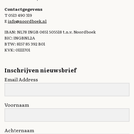
Contactgegevens
T 0513 490 319
E
info@noordboek.nl
IBAN: NL78 INGB 0651 505518 t.n.v. Noordboek
BIC: INGBNL2A
BTW: 8157 85 392 B01
KVK: 01111701
Inschrijven nieuwsbrief
Email Address
Voornaam
Achternaam