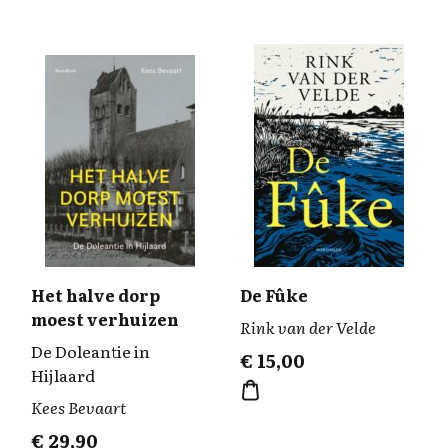
Het halve dorp
De Fûke
moest verhuizen
Rink van der Velde
De Doleantie in
€
15,00
Hijlaard
Kees Bevaart
€
29,90