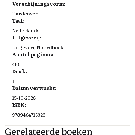
o
d
y
Li
Verschijningsvorm:
o
I
n
Hardcover
Taal:
k
n
k
Nederlands
Uitgeverij:
Uitgeverij Noordboek
Aantal pagina's:
480
Druk:
1
Datum verwacht:
15-10-2026
ISBN:
9789464715323
Gerelateerde boeken