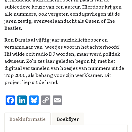
subjectieve keuze van een auteur. Hierdoor krijgen
alle nummers, ook vergeten eendagsvliegen uit de
jaren zestig, evenveel aandacht als Queen of The
Beatles.
Ron Dam is al vijftig jaar muziekliefhebber en
verzamelaar van ‘weetjes voor in het achterhoofd’.
Hij wilde ooit radio DJ worden, maar werd politiek
adviseur. Zo’n zes jaar geleden begon hij met het
digitaal verzamelen van hoesjes van nummers uit de
Top 2000, als behang voor zijn werkkamer. Dit
project liep uit de hand.
F
Li
Bl
C
E
a
n
u
o
m
ce
k
es
p
ai
Boekinformatie
Boekflyer
b
e
k
y
l