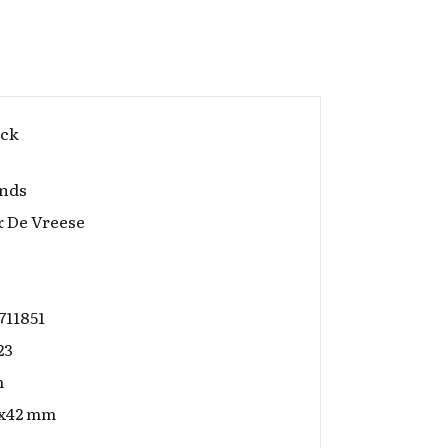
ack
nds
& De Vreese
711851
23
m
0x42 mm