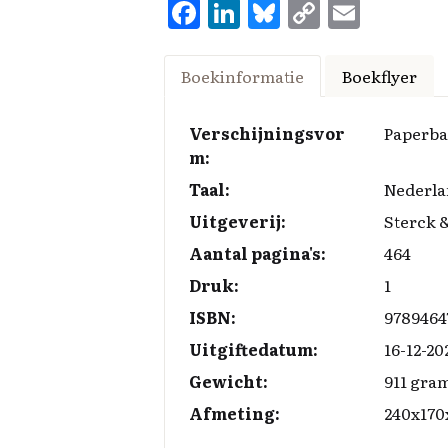
F
Li
Bl
C
E
a
n
u
o
m
ce
k
es
p
ai
Boekinformatie
Boekflyer
b
e
k
y
l
o
d
y
Li
Verschijningsvor
Paperb
m:
o
I
n
Taal:
Nederla
k
n
k
Uitgeverij:
Sterck 
Aantal pagina's:
464
Druk:
1
ISBN:
9789464
Uitgiftedatum:
16-12-20
Gewicht:
911 gra
Afmeting:
240x17