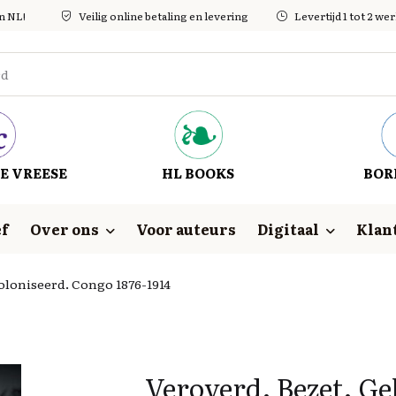
in NL!
Veilig online betaling en levering
Levertijd 1 tot 2 w
E VREESE
HL BOOKS
BOR
f
Over ons
Voor auteurs
Digitaal
Klan
oloniseerd. Congo 1876-1914
Veroverd. Bezet. G