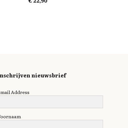
€
22,90
Inschrijven nieuwsbrief
mail Address
Voornaam