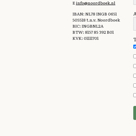
E
info@noordboek.nl
IBAN: NL78 INGB 0651
505518 t.n.v. Noordboek
BIC: INGBNL2A
BTW: 8157 85 392 B01
KVK: 01111701
T