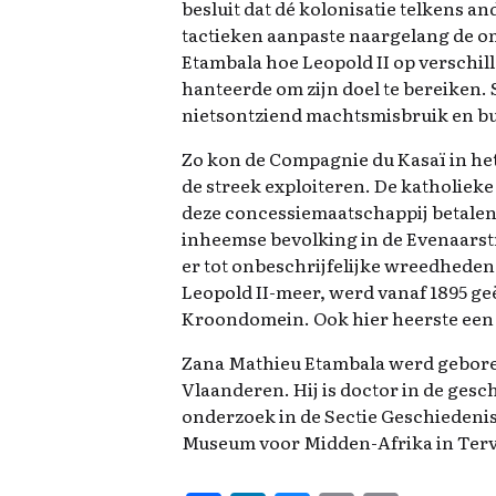
besluit dat dé kolonisatie telkens an
tactieken aanpaste naargelang de om
Etambala hoe Leopold II op verschil
hanteerde om zijn doel te bereiken.
nietsontziend machtsmisbruik en bu
Zo kon de Compagnie du Kasaï in he
de streek exploiteren. De katholieke
deze concessiemaatschappij betalen
inheemse bevolking in de Evenaarst
er tot onbeschrijfelijke wreedhede
Leopold II-meer, werd vanaf 1895 geë
Kroondomein. Ook hier heerste een
Zana Mathieu Etambala werd geboren
Vlaanderen. Hij is doctor in de gesch
onderzoek in de Sectie Geschiedeni
Museum voor Midden-Afrika in Ter