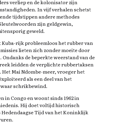
ders verliep en de kolonisator zijn
standigheden. In vijf verhalen schetst
lende tijdstippen andere methodes
 Sleutelwoorden zijn geldgewin,
itensporig geweld.
t Kuba-rijk probleemloos het rubber van
 missies lieten zich zonder moeite door
. Ondanks de beperkte weerstand van de
reek leidden de verplichte rubbertaksen
n. Het Mai Ndombe-meer, vroeger het
xploiteerd als een deel van het
 waar schrikbewind.
 in Congo en woont sinds 1962 in
iedenis. Hij doet voltijd historisch
s Hedendaagse Tijd van het Koninklijk
vuren.