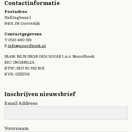
Contactinformatie
Postadres
Hellingbaas 1
8401 JH Gorredijk
Contactgegevens
T 0513 490 319
E
info@noordboek.nl
IBAN: NL78 INGB 0651 505518 t.n.v. Noordboek
BIC: INGBNL2A
BTW: 8157 85 392 B01
KVK: 01111701
Inschrijven nieuwsbrief
Email Address
Voornaam