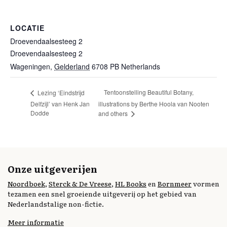
LOCATIE
Droevendaalsesteeg 2
Droevendaalsesteeg 2
Wageningen
,
Gelderland
6708 PB
Netherlands
Tentoonstelling Beautiful Botany,
Lezing ‘Eindstrijd
Delfzijl’ van Henk Jan
illustrations by Berthe Hoola van Nooten
Dodde
and others
Onze uitgeverijen
Noordboek
,
Sterck & De Vreese
,
HL Books
en
Bornmeer
vormen
tezamen een snel groeiende uitgeverij op het gebied van
Nederlandstalige non-fictie.
Meer informatie