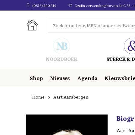
(0513) 490 319
Gratis verzending boven de € 25,- 
NOORDBOEK
STERCK & D
Shop
Nieuws
Agenda
Nieuwsbrie
Home
Aart Aarsbergen
Biogr
Aart Aar