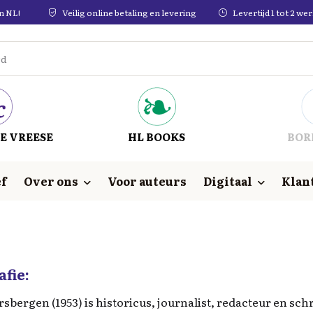
in NL!
Veilig online betaling en levering
Levertijd 1 tot 2 w
E VREESE
HL BOOKS
BOR
f
Over ons
Voor auteurs
Digitaal
Klan
afie:
sbergen (1953) is historicus, journalist, redacteur en schr