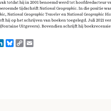
ak totdat hij in 2001 benoemd werd tot hoofdredacteur va
eroemde tijdschrift
National Geographic
. In die positie w
hic
,
National Geographic Traveler
en
National Geographic His
eft hij op het schrijven van boeken toegelegd. Juli 2021 v
(Fontaine Uitgevers). Bovendien schrijft hij boekrecensie
Li
Bl
C
E
n
u
o
m
e
k
es
p
ai
e
k
y
l
d
y
Li
I
n
n
k