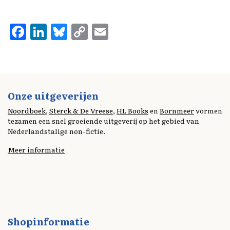
F
Li
Bl
C
E
a
n
u
o
m
ce
k
es
p
ai
b
e
k
y
l
o
d
y
Li
Onze uitgeverijen
o
I
n
Noordboek
,
Sterck & De Vreese
,
HL Books
en
Bornmeer
vormen
tezamen een snel groeiende uitgeverij op het gebied van
k
n
k
Nederlandstalige non-fictie.
Meer informatie
Shopinformatie