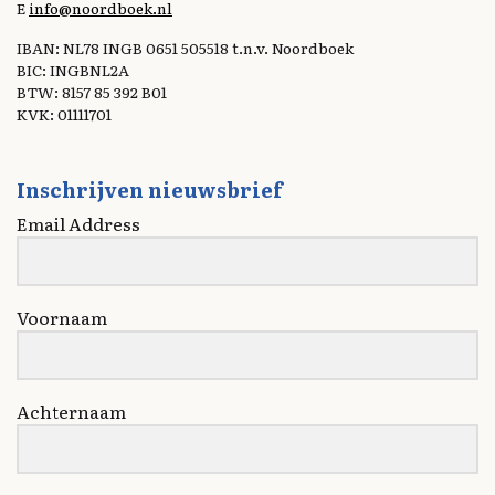
E
info@noordboek.nl
IBAN: NL78 INGB 0651 505518 t.n.v. Noordboek
BIC: INGBNL2A
BTW: 8157 85 392 B01
KVK: 01111701
Inschrijven nieuwsbrief
Email Address
Voornaam
Achternaam