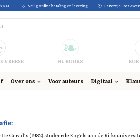
in NL!
Veilig online betaling en levering
Levertijd 1 tot 2 w
E VREESE
HL BOOKS
BOR
f
Over ons
Voor auteurs
Digitaal
Klan
afie:
tte Geradts (1982) studeerde Engels aan de Rijksuniversite