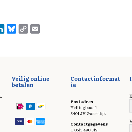
Li
Bl
C
E
n
u
o
m
e
k
es
p
ai
e
k
y
l
d
y
Li
I
n
Veilig online
Contactinformat
n
k
betalen
ie
n
E
Postadres
Hellingbaas 1
8401 JH Gorredijk
Contactgegevens
T 0513 490 319