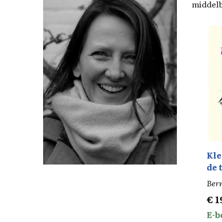
middelb
Kle
de 
Bern
€
1
E-b