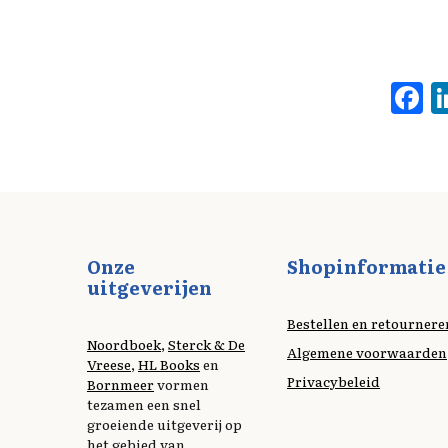
F
a
c
b
o
o
Onze
Shopinformatie
k
uitgeverijen
Bestellen en retournere
Noordboek
,
Sterck & De
Algemene voorwaarden
Vreese
,
HL Books
en
Privacybeleid
Bornmeer
vormen
tezamen een snel
groeiende uitgeverij op
het gebied van