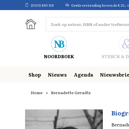
(0513) 490 319
Gratis verzending boven de € 25,- 
NOORDBOEK
STERCK & D
Shop
Nieuws
Agenda
Nieuwsbrie
Home
Bernadette Geradts
Biogr
Bernade