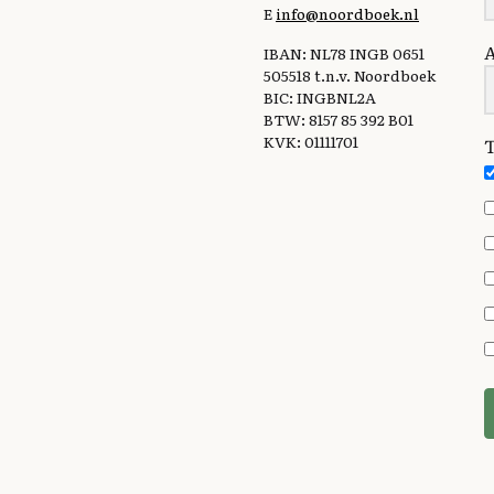
E
info@noordboek.nl
IBAN: NL78 INGB 0651
505518 t.n.v. Noordboek
BIC: INGBNL2A
BTW: 8157 85 392 B01
KVK: 01111701
T