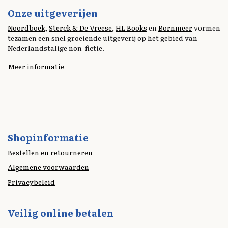
o
d
y
Li
Onze uitgeverijen
o
I
n
Noordboek
,
Sterck & De Vreese
,
HL Books
en
Bornmeer
vormen
tezamen een snel groeiende uitgeverij op het gebied van
k
n
k
Nederlandstalige non-fictie.
Meer informatie
Shopinformatie
Bestellen en retourneren
Algemene voorwaarden
Privacybeleid
Veilig online betalen