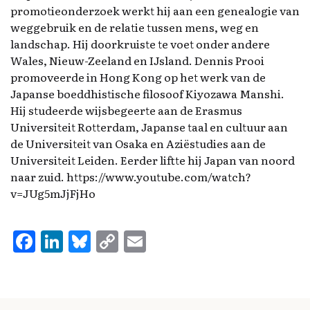
promotieonderzoek werkt hij aan een genealogie van
weggebruik en de relatie tussen mens, weg en
landschap. Hij doorkruiste te voet onder andere
Wales, Nieuw-Zeeland en IJsland. Dennis Prooi
promoveerde in Hong Kong op het werk van de
Japanse boeddhistische filosoof Kiyozawa Manshi.
Hij studeerde wijsbegeerte aan de Erasmus
Universiteit Rotterdam, Japanse taal en cultuur aan
de Universiteit van Osaka en Aziëstudies aan de
Universiteit Leiden. Eerder liftte hij Japan van noord
naar zuid. https://www.youtube.com/watch?
v=JUg5mJjFjHo
F
Li
Bl
C
E
a
n
u
o
m
ce
k
es
p
ai
b
e
k
y
l