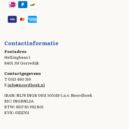
Contactinformatie
Postadres
Hellingbaas 1
8401 JH Gorredijk
Contactgegevens
T 0513 490 319
E
info@noordboek.nl
IBAN: NL78 INGB 0651 505518 t.n.v. Noordboek
BIC: INGBNL2A
BTW: 8157 85 392 B01
KVK: 01111701