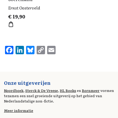
Ernst Oosterveld
€
19,90
F
Li
Bl
C
E
a
n
u
o
m
ce
k
es
p
ai
b
e
k
y
l
o
d
y
Li
Onze uitgeverijen
o
I
n
Noordboek
,
Sterck & De Vreese
,
HL Books
en
Bornmeer
vormen
tezamen een snel groeiende uitgeverij op het gebied van
k
n
k
Nederlandstalige non-fictie.
Meer informatie