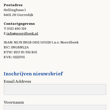
Postadres
Hellingbaas 1
8401 JH Gorredijk
Contactgegevens
T 0513 490 319
E
info@noordboek.nl
IBAN: NL78 INGB 0651 505518 t.n.v. Noordboek
BIC: INGBNL2A
BTW: 8157 85 392 B01
KVK: 01111701
Inschrijven nieuwsbrief
Email Address
Voornaam