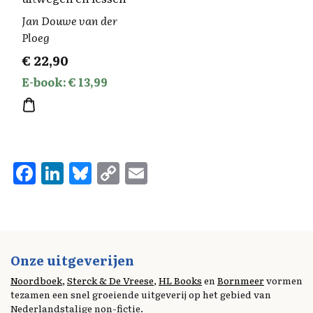
Jan Douwe van der
Ploeg
€
22,90
E-book: € 13,99
F
Li
Bl
C
E
a
n
u
o
m
ce
k
es
p
ai
b
e
k
y
l
o
d
y
Li
Onze uitgeverijen
o
I
n
Noordboek
,
Sterck & De Vreese
,
HL Books
en
Bornmeer
vormen
tezamen een snel groeiende uitgeverij op het gebied van
k
n
k
Nederlandstalige non-fictie.