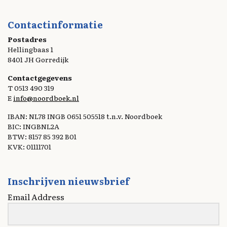
Contactinformatie
Postadres
Hellingbaas 1
8401 JH Gorredijk
Contactgegevens
T 0513 490 319
E
info@noordboek.nl
IBAN: NL78 INGB 0651 505518 t.n.v. Noordboek
BIC: INGBNL2A
BTW: 8157 85 392 B01
KVK: 01111701
Inschrijven nieuwsbrief
Email Address