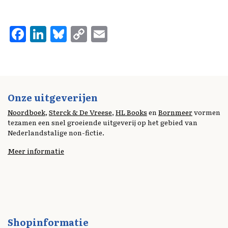
F
Li
Bl
C
E
a
n
u
o
m
ce
k
es
p
ai
b
e
k
y
l
o
d
y
Li
Onze uitgeverijen
o
I
n
Noordboek
,
Sterck & De Vreese
,
HL Books
en
Bornmeer
vormen
tezamen een snel groeiende uitgeverij op het gebied van
k
n
k
Nederlandstalige non-fictie.
Meer informatie
Shopinformatie