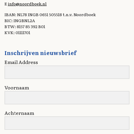
E
info@noordboek.nl
IBAN: NL78 INGB 0651 505518 t.n.v. Noordboek
BIC: INGBNL2A
BTW: 8157 85 392 B01
KVK: 01111701
Inschrijven nieuwsbrief
Email Address
Voornaam
Achternaam