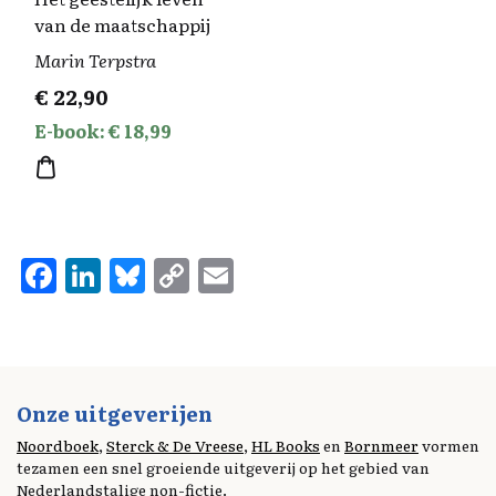
van de maatschappij
Marin Terpstra
€
22,90
E-book: € 18,99
F
Li
Bl
C
E
a
n
u
o
m
ce
k
es
p
ai
b
e
k
y
l
o
d
y
Li
Onze uitgeverijen
o
I
n
Noordboek
,
Sterck & De Vreese
,
HL Books
en
Bornmeer
vormen
tezamen een snel groeiende uitgeverij op het gebied van
k
n
k
Nederlandstalige non-fictie.