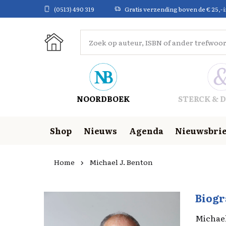
(0513) 490 319
Gratis verzending boven de € 25,- 
NOORDBOEK
STERCK & D
Shop
Nieuws
Agenda
Nieuwsbrie
Home
Michael J. Benton
Biogr
Michael