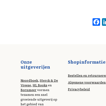
F
a
c
b
o
o
Onze
Shopinformatie
k
uitgeverijen
Bestellen en retournere
Noordboek
,
Sterck & De
Algemene voorwaarden
Vreese
,
HL Books
en
Privacybeleid
Bornmeer
vormen
tezamen een snel
groeiende uitgeverij op
het gebied van