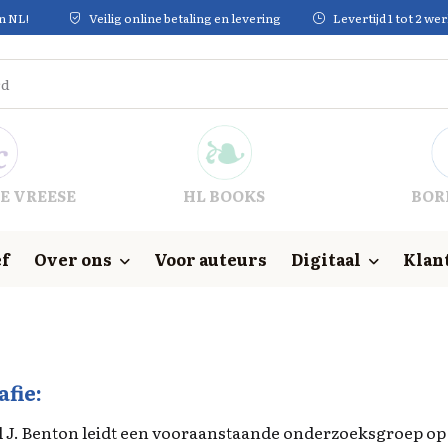
in NL!
Veilig online betaling en levering
Levertijd 1 tot 2 w
E VREESE
HL BOOKS
BOR
f
Over ons
Voor auteurs
Digitaal
Klan
afie:
 J. Benton leidt een vooraanstaande onderzoeksgroep op 