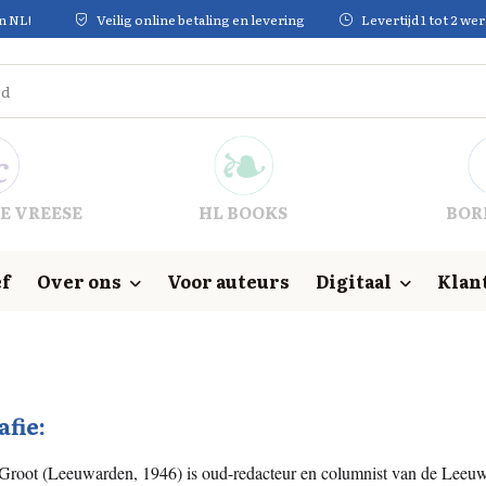
in NL!
Veilig online betaling en levering
Levertijd 1 tot 2 w
E VREESE
HL BOOKS
BOR
f
Over ons
Voor auteurs
Digitaal
Klan
afie:
 Groot (Leeuwarden, 1946) is oud-redacteur en columnist van de Leeu