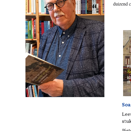
duizend c
Soa
Lee
stu
Piet