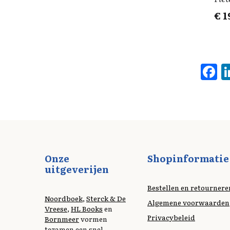
€
1
F
a
c
b
o
o
Onze
Shopinformatie
k
uitgeverijen
Bestellen en retournere
Noordboek
,
Sterck & De
Algemene voorwaarden
Vreese
,
HL Books
en
Privacybeleid
Bornmeer
vormen
tezamen een snel