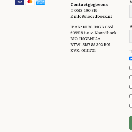
Contactgegevens
T 0513 490 319
E
info@noordboek.nl
IBAN: NL78 INGB 0651
505518 t.n.v. Noordboek
BIC: INGBNL2A
BTW: 8157 85 392 B01
KVK: 01111701
T