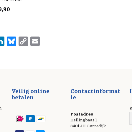
9,90
Li
Bl
C
E
n
u
o
m
e
k
es
p
ai
e
k
y
l
d
y
Li
I
n
Veilig online
Contactinformat
n
k
betalen
ie
n
E
Postadres
Hellingbaas 1
8401 JH Gorredijk