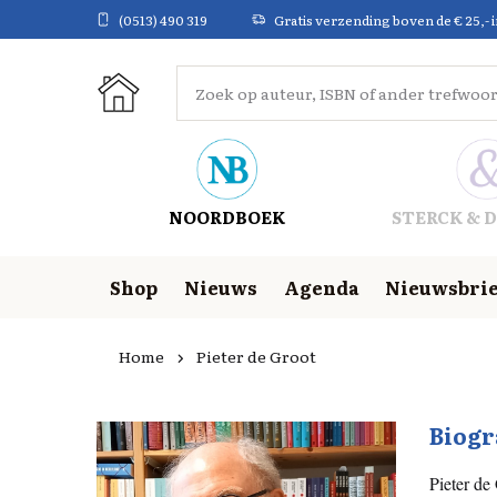
(0513) 490 319
Gratis verzending boven de € 25,- 
NOORDBOEK
STERCK & D
Shop
Nieuws
Agenda
Nieuwsbrie
Home
Pieter de Groot
Biogr
Pieter de