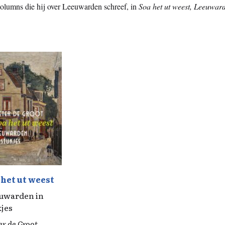
olumns die hij over Leeuwarden schreef, in
Soa het ut weest, Leeuward
 het ut weest
uwarden in
kjes
er de Groot