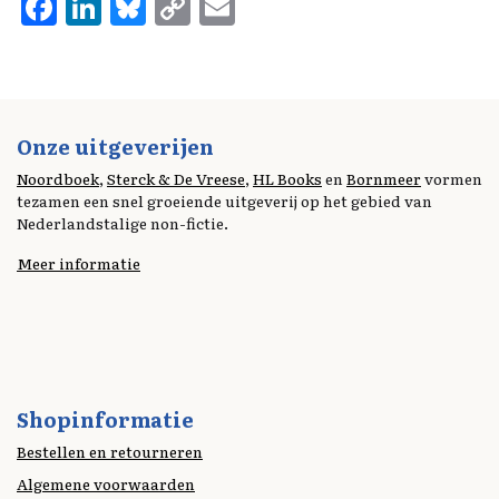
F
Li
Bl
C
E
a
n
u
o
m
ce
k
es
p
ai
b
e
k
y
l
o
d
y
Li
Onze uitgeverijen
o
I
n
Noordboek
,
Sterck & De Vreese
,
HL Books
en
Bornmeer
vormen
tezamen een snel groeiende uitgeverij op het gebied van
k
n
k
Nederlandstalige non-fictie.
Meer informatie
Shopinformatie
Bestellen en retourneren
Algemene voorwaarden