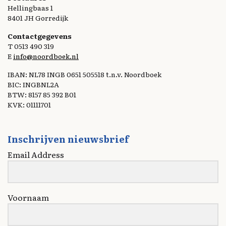
Hellingbaas 1
8401 JH Gorredijk
Contactgegevens
T 0513 490 319
E
info@noordboek.nl
IBAN: NL78 INGB 0651 505518 t.n.v. Noordboek
BIC: INGBNL2A
BTW: 8157 85 392 B01
KVK: 01111701
Inschrijven nieuwsbrief
Email Address
Voornaam