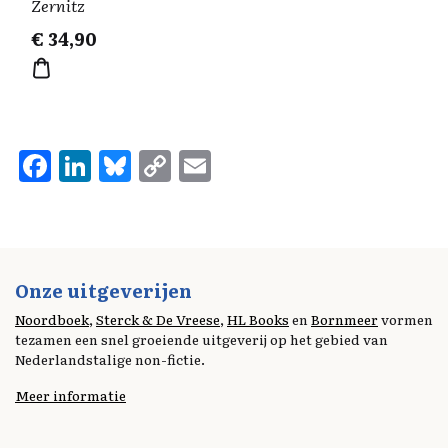
Zernitz
€
34,90
F
Li
Bl
C
E
a
n
u
o
m
ce
k
es
p
ai
b
e
k
y
l
o
d
y
Li
Onze uitgeverijen
o
I
n
Noordboek
,
Sterck & De Vreese
,
HL Books
en
Bornmeer
vormen
tezamen een snel groeiende uitgeverij op het gebied van
k
n
k
Nederlandstalige non-fictie.
Meer informatie