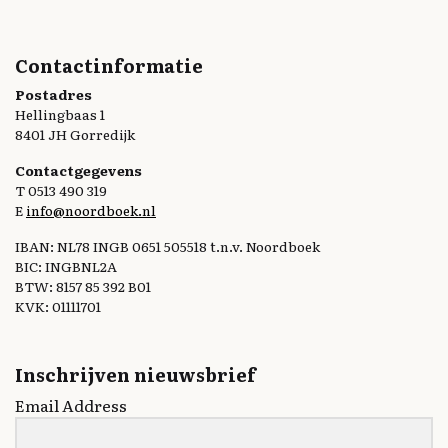
Contactinformatie
Postadres
Hellingbaas 1
8401 JH Gorredijk
Contactgegevens
T 0513 490 319
E
info@noordboek.nl
IBAN: NL78 INGB 0651 505518 t.n.v. Noordboek
BIC: INGBNL2A
BTW: 8157 85 392 B01
KVK: 01111701
Inschrijven nieuwsbrief
Email Address