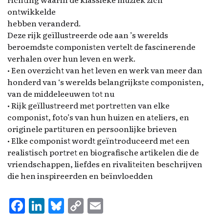
ontwikkelde
hebben veranderd.
Deze rijk geïllustreerde ode aan ’s werelds
beroemdste componisten vertelt de fascinerende
verhalen over hun leven en werk.
• Een overzicht van het leven en werk van meer dan
honderd van ‘s werelds belangrijkste componisten,
van de middeleeuwen tot nu
• Rijk geïllustreerd met portretten van elke
componist, foto’s van hun huizen en ateliers, en
originele partituren en persoonlijke brieven
• Elke componist wordt geïntroduceerd met een
realistisch portret en biografische artikelen die de
vriendschappen, liefdes en rivaliteiten beschrijven
die hen inspireerden en beïnvloedden
F
Li
Bl
C
E