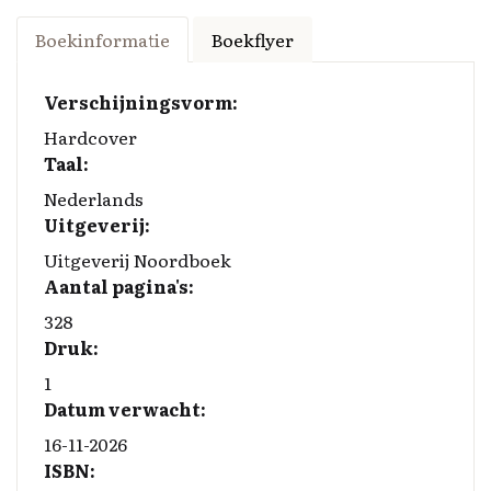
a
n
u
o
m
ce
k
es
p
ai
Boekinformatie
Boekflyer
b
e
k
y
l
o
d
y
Li
Verschijningsvorm:
o
I
n
Hardcover
Taal:
k
n
k
Nederlands
Uitgeverij:
Uitgeverij Noordboek
Aantal pagina's:
328
Druk:
1
Datum verwacht:
16-11-2026
ISBN: