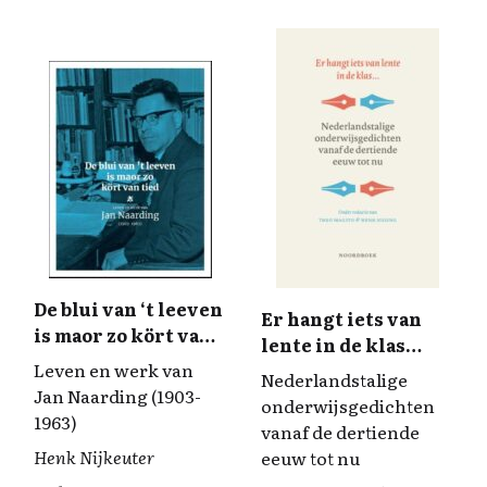
k
n
k
De blui van ‘t leeven
Er hangt iets van
is maor zo kört van
lente in de klas…
tied
Leven en werk van
Nederlandstalige
Jan Naarding (1903-
onderwijsgedichten
1963)
vanaf de dertiende
Henk Nijkeuter
eeuw tot nu