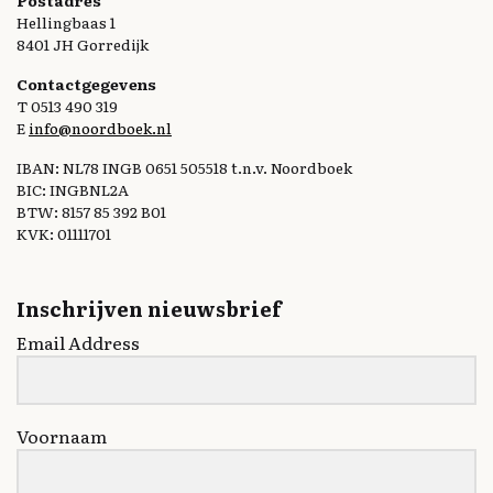
Hellingbaas 1
8401 JH Gorredijk
Contactgegevens
T 0513 490 319
E
info@noordboek.nl
IBAN: NL78 INGB 0651 505518 t.n.v. Noordboek
BIC: INGBNL2A
BTW: 8157 85 392 B01
KVK: 01111701
Inschrijven nieuwsbrief
Email Address
Voornaam