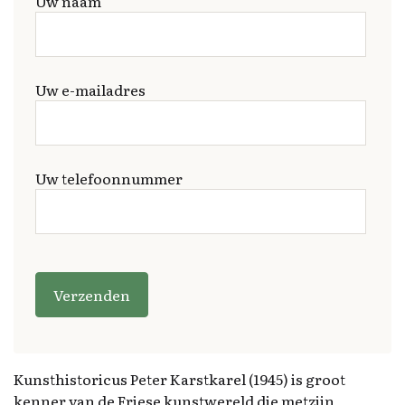
Uw naam
Uw e-mailadres
Uw telefoonnummer
G
e
li
e
v
e
Kunsthistoricus Peter Karstkarel (1945) is groot
d
kenner van de Friese kunstwereld die metzijn