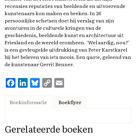
it
recensies reputaties van beeldende en uitvoerende
v
kunstenaars kon maken en breken. In 26
e
persoonlijke schetsen doet hij verslag van zijn
l
avonturen in de culturele kringen van de
d
geschiedenis, beeldende kunst en architectuur uit
l
Friesland en de wereld eromheen. ‘Wel aardig, nou?’
e
is een gevleugelde uitdrukking van Peter Karstkarel
e
bij het beleven van iets moois. Een quote, geleend van
g
de kunstenaar Gerrit Benner.
t
e
F
Li
Bl
C
E
l
a
n
u
o
m
a
ce
k
es
p
ai
t
Boekinformatie
Boekflyer
e
b
e
k
y
l
n
o
d
y
Li
.
Gerelateerde boeken
o
I
n