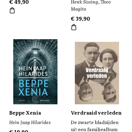
€
49,90
Henk Sissing, Theo
Magito
€
39,90
Beppe Xenia
Verdraaid verleden
Hein Jaap Hilarides
De zwarte bladzijden
uit een familiealbum
€
19,90