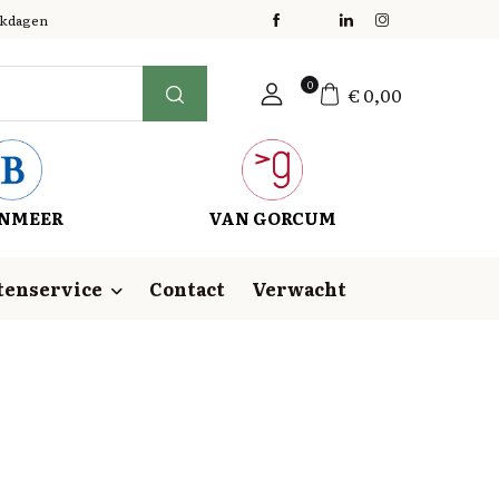
erkdagen
0
€
0,00
NMEER
VAN GORCUM
tenservice
Contact
Verwacht