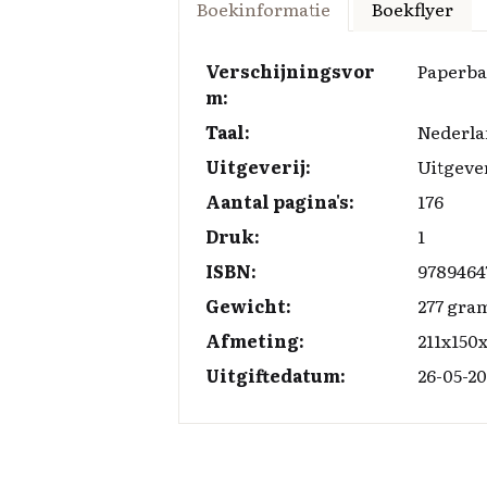
ce
k
es
p
ai
Boekinformatie
Boekflyer
b
e
k
y
l
o
d
y
Li
Verschijningsvor
Paperb
m:
o
I
n
Taal:
Nederla
k
n
k
Uitgeverij:
Uitgeve
Aantal pagina's:
176
Druk:
1
ISBN:
9789464
Gewicht:
277 gra
Afmeting:
211x150
Uitgiftedatum:
26-05-2