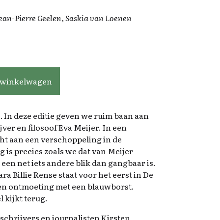
an-Pierre Geelen, Saskia van Loenen
 winkelwagen
 In deze editie geven we ruim baan aan
ver en filosoof Eva Meijer. In een
cht aan een verschoppeling in de
g is precies zoals we dat van Meijer
 een net iets andere blik dan gangbaar is.
ra Billie Rense staat voor het eerst in De
een ontmoeting met een blauwborst.
 kijkt terug.
chrijvers en journalisten Kirsten