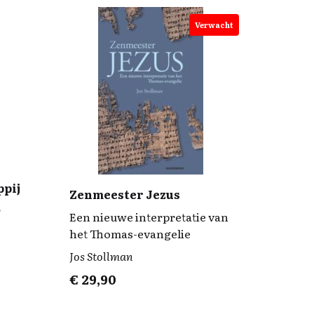
Verwacht
pij
Zenmeester Jezus
r
Een nieuwe interpretatie van
het Thomas-evangelie
Jos Stollman
€
29,90