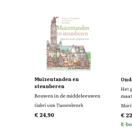
Muizentanden en
Ond
steunberen
Het g
Bouwen in de middeleeuwen
maat
Gabri van Tussenbroek
Mari
€
24,90
€
22
E-bo