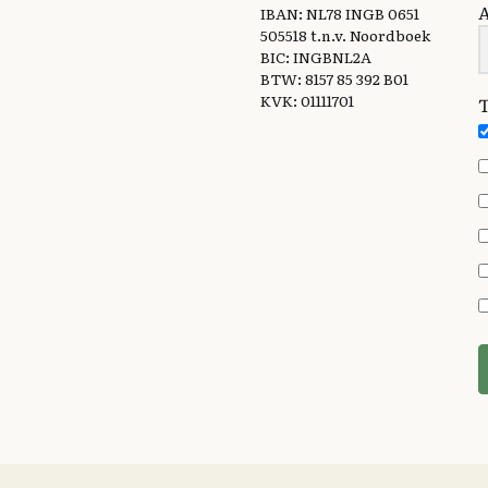
IBAN: NL78 INGB 0651
505518 t.n.v. Noordboek
BIC: INGBNL2A
BTW: 8157 85 392 B01
KVK: 01111701
T