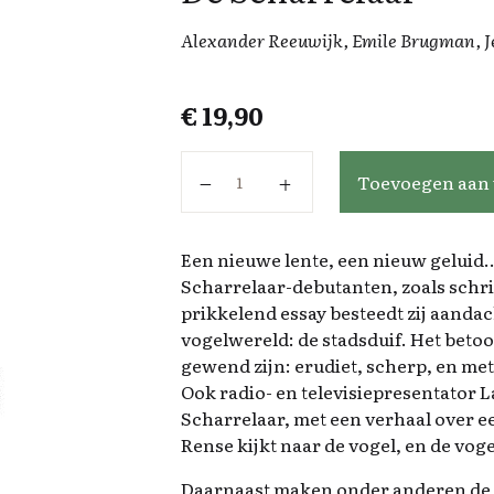
Alexander Reeuwijk, Emile Brugman, Je
€
19,90
De Scharrelaar aantal
Toevoegen aan
Een nieuwe lente, een nieuw geluid…
Scharrelaar-debutanten, zoals schrij
prikkelend essay besteedt zij aanda
vogelwereld: de stadsduif. Het betoo
gewend zijn: erudiet, scherp, en met
Ook radio- en televisiepresentator La
Scharrelaar, met een verhaal over 
Rense kijkt naar de vogel, en de vogel
Daarnaast maken onder anderen de s