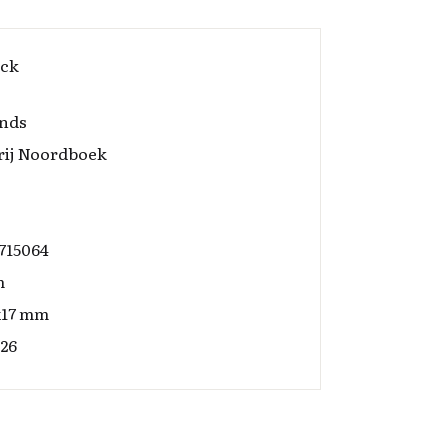
ack
nds
rij Noordboek
715064
m
x17 mm
026