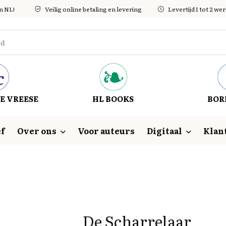
in NL!
Veilig online betaling en levering
Levertijd 1 tot 2 w
E VREESE
HL BOOKS
BOR
f
Over ons
Voor auteurs
Digitaal
Klan
De Scharrelaar