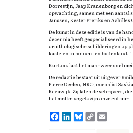
Dorrestijn, Jaap Kranenborg en dic
opwachting, samen met een aantal sc
Janssen, Kester Freriks en Achilles 
De kunst in deze editie is van de han
decennia heeft gespecialiseerd in h
ornithologische schilderingen op p
kastelen in binnen- en buitenland. `
Kortom: laat het maar weer snel me
De redactie bestaat uit uitgever Emi
Pierre Geelen, NRC-journalist Saski
Reeuwijk. Zij laten de schrijvers, d
het motto: vogels zijn onze cultuur.
F
Li
Bl
C
E
a
n
u
o
m