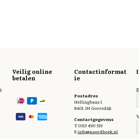
Veilig online
Contactinformat
betalen
ie
n
E
Postadres
Hellingbaas 1
8401 JH Gorredijk
Contactgegevens
T 0513 490 319
E
info@noordboek.nl