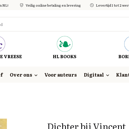
in NL!
Veilig online betaling en levering
Levertijd 1 tot 2 w
E VREESE
HL BOOKS
BOR
f
Over ons
Voor auteurs
Digitaal
Klan
Dichter bij Vincent