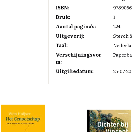
o
I
n
k
n
k
ISBN:
9789056
Druk:
1
Aantal pagina's:
224
Uitgeverij:
Sterck 
Taal:
Nederla
Verschijningsvor
Paperb
m:
Uitgiftedatum:
25-07-20