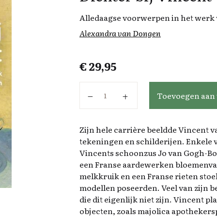
Alledaagse voorwerpen in het werk
Alexandra van Dongen
€
29,95
Dichter bij Vincent aantal
Toevoegen aan
Zijn hele carrière beeldde Vincent v
tekeningen en schilderijen. Enkele v
Vincents schoonzus Jo van Gogh-Bon
een Franse aardewerken bloemenva
melkkruik en een Franse rieten stoel
modellen poseerden. Veel van zijn b
die dit eigenlijk niet zijn. Vincent p
objecten, zoals majolica apotheker