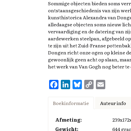
Sommige objecten bieden soms verra
ontstaansgeschiedenis van zijn wer
kunsthistorica Alexandra van Dongen 
alledaagse objecten soms nieuw lich
vervaardiging en de datering van zi
aardewerken steelpan, afgebeeld op 
te zijn uit het Zuid-Franse pottenb
Dongen richt onze ogen op kleine d
gewoonlijk geen acht op slaan, maar
het werk van Van Gogh nog beter t
F
Li
Bl
C
E
a
n
u
o
m
ce
k
es
p
ai
Boekinformatie
Auteur info
b
e
k
y
l
o
d
y
Li
Afmeting:
239x172
Gewicht:
644 gra