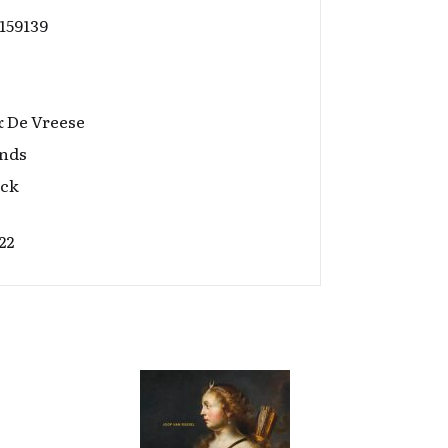
159139
& De Vreese
nds
ack
22