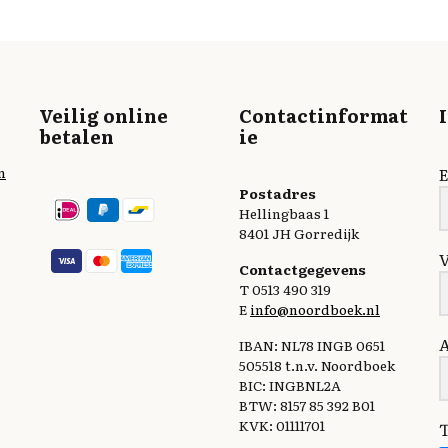
Veilig online
Contactinformat
betalen
ie
n
E
Postadres
Hellingbaas 1
8401 JH Gorredijk
Contactgegevens
T 0513 490 319
E
info@noordboek.nl
IBAN: NL78 INGB 0651
505518 t.n.v. Noordboek
BIC: INGBNL2A
BTW: 8157 85 392 B01
KVK: 01111701
T