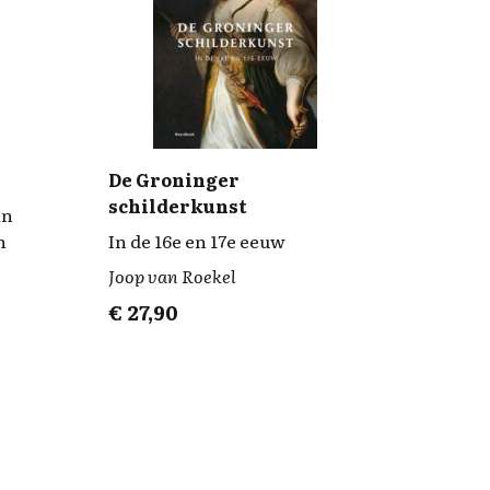
De Groninger
schilderkunst
in
n
In de 16e en 17e eeuw
Joop van Roekel
€
27,90