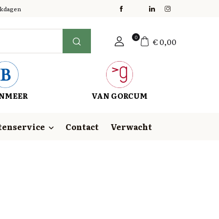
erkdagen
0
€
0,00
NMEER
VAN GORCUM
tenservice
Contact
Verwacht