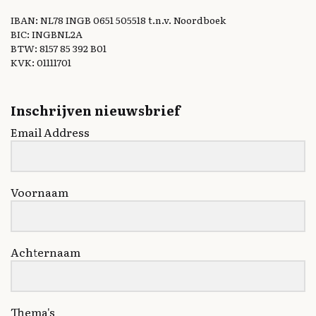
IBAN: NL78 INGB 0651 505518 t.n.v. Noordboek
BIC: INGBNL2A
BTW: 8157 85 392 B01
KVK: 01111701
Inschrijven nieuwsbrief
Email Address
Voornaam
Achternaam
Thema's