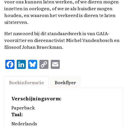
voor ons kunnen laten werken, of we dieren mogen
inzetten in oorlogen, of we ze als huisdier mogen
houden, en waarom het verkeerd is dieren te laten
uitsterven.
Het nawoord bij dit standaardwerk is van GAIA-
voorzitter en dierenactivist Michel Vandenbosch en
filosoof Johan Braeckman.
F
Li
Bl
C
E
a
n
u
o
m
ce
k
es
p
ai
Boekinformatie
Boekflyer
b
e
k
y
l
o
d
y
Li
Verschijningsvorm:
o
I
n
Paperback
Taal:
k
n
k
Nederlands