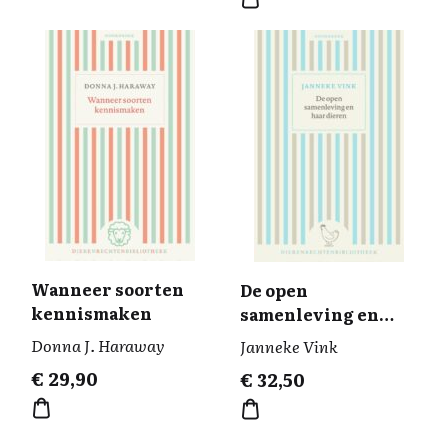
Wanneer soorten
De open
kennismaken
samenleving en
haar dieren
Donna J. Haraway
Janneke Vink
€
29,90
€
32,50