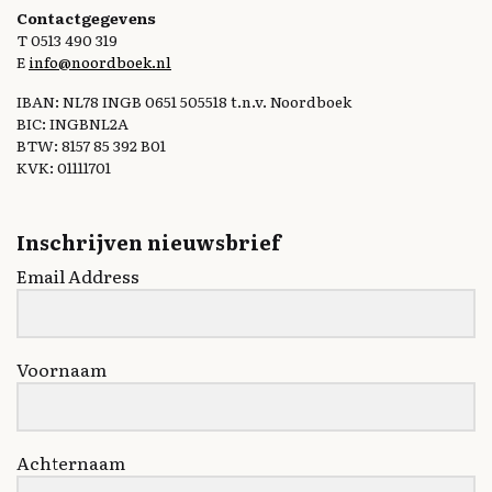
Contactgegevens
T 0513 490 319
E
info@noordboek.nl
IBAN: NL78 INGB 0651 505518 t.n.v. Noordboek
BIC: INGBNL2A
BTW: 8157 85 392 B01
KVK: 01111701
Inschrijven nieuwsbrief
Email Address
Voornaam
Achternaam