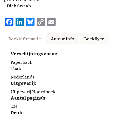
– Dick Swaab
F
Li
Bl
C
E
a
n
u
o
m
ce
k
es
p
ai
Boekinformatie
Auteur info
Boekflyer
b
e
k
y
l
o
d
y
Li
Verschijningsvorm:
o
I
n
Paperback
Taal:
k
n
k
Nederlands
Uitgeverij:
Uitgeverij Noordboek
Aantal pagina's:
224
Druk: