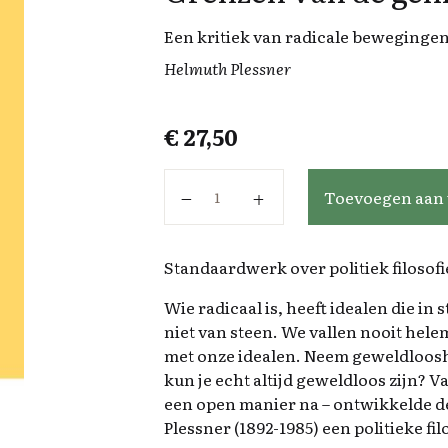
Een kritiek van radicale beweginge
Helmuth Plessner
€
27,50
Grenzen van de gemeenschap aan
Toevoegen aan
Standaardwerk over politiek filosofi
Wie radicaal is, heeft idealen die in 
niet van steen. We vallen nooit hele
met onze idealen. Neem geweldlooshe
kun je echt altijd geweldloos zijn? V
een open manier na – ontwikkelde 
Plessner (1892-1985) een politieke fil