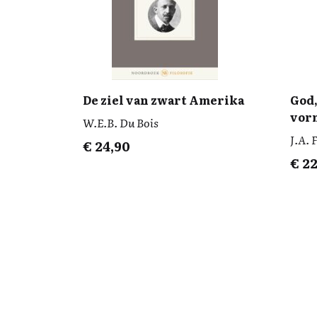
De ziel van zwart Amerika
God,
vor
W.E.B. Du Bois
J.A. 
€
24,90
€
22