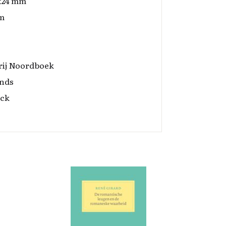
x24 mm
m
rij Noordboek
nds
ack