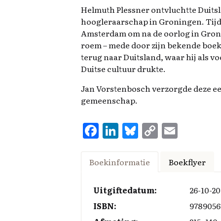
Helmuth Plessner ontvluchtte Duitsl
hoogleraarschap in Groningen. Tijd
Amsterdam om na de oorlog in Gronin
roem – mede door zijn bekende boek
terug naar Duitsland, waar hij als v
Duitse cultuur drukte.
Jan Vorstenbosch verzorgde deze ee
gemeenschap.
F
Li
Bl
C
E
a
n
u
o
m
ce
k
es
p
ai
Boekinformatie
Boekflyer
b
e
k
y
l
o
d
y
Li
Uitgiftedatum:
26-10-20
o
I
n
ISBN:
9789056