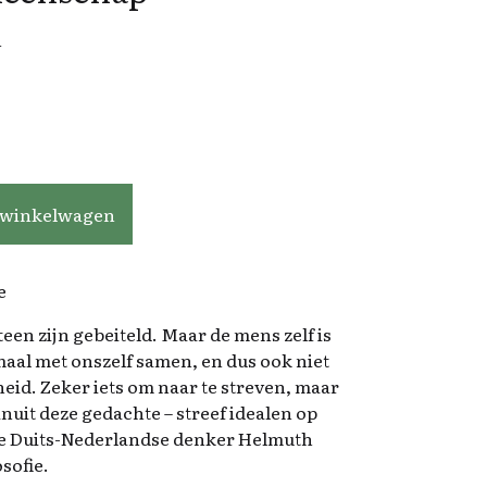
n
tal
 winkelwagen
e
steen zijn gebeiteld. Maar de mens zelf is
maal met onszelf samen, en dus ook niet
id. Zeker iets om naar te streven, maar
anuit deze gedachte – streef idealen op
de Duits-Nederlandse denker Helmuth
osofie.