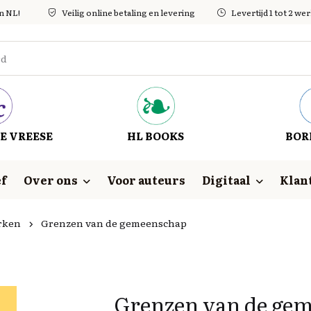
in NL!
Veilig online betaling en levering
Levertijd 1 tot 2 w
E VREESE
HL BOOKS
BOR
f
Over ons
Voor auteurs
Digitaal
Klan
rken
Grenzen van de gemeenschap
Grenzen van de ge