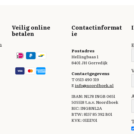
Veilig online
Contactinformat
betalen
ie
n
E
Postadres
Hellingbaas 1
8401 JH Gorredijk
Contactgegevens
T 0513 490 319
E
info@noordboek.nl
IBAN: NL78 INGB 0651
505518 t.n.v. Noordboek
BIC: INGBNL2A
BTW: 8157 85 392 B01
KVK: 01111701
T