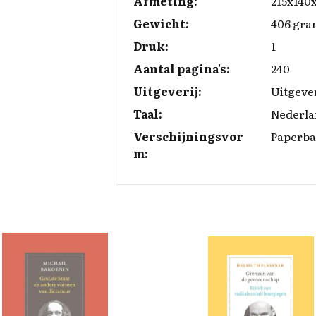
k
n
k
Afmeting:
215x140
Gewicht:
406 gra
Druk:
1
Aantal pagina's:
240
Uitgeverij:
Uitgeve
Taal:
Nederla
Verschijningsvor
Paperb
m: