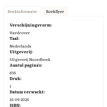
a
n
u
o
m
ce
k
es
p
ai
Boekinformatie
Boekflyer
b
e
k
y
l
o
d
y
Li
Verschijningsvorm:
o
I
n
Hardcover
Taal:
k
n
k
Nederlands
Uitgeverij:
Uitgeverij Noordboek
Aantal pagina's:
656
Druk:
1
Datum verwacht:
16-09-2026
ISBN: