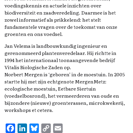
voedingskennis en actuele inzichten over
biodiversiteit en zaadveredeling. Daarmee is het
zowel informatief als prikkelend: het stelt
fundamentele vragen over de toekomst van onze
groenten en ons voedsel.
Jan Velema is landbouwkundig ingenieur en
gerenommeerd plantenveredelaar. Hij richtte in
1994 het internationaal toonaangevende bedrijf
Vitalis Biologische Zaden op.
Norbert Mergen is ‘geboren’ in de moestuin. In 2005
startte hij met zijn echtgenote MergenMetz:
ecologische moestuin, Eetbare Siertuin
(voedselbosrond), het vermeerderen van oude en
bijzondere (nieuwe) groenterassen, microkwekerij,
workshops et cetera.
F
Li
Bl
C
E