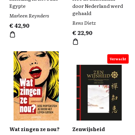
Egypte
door Nederland werd
gehaald
Marleen Reynders
Rens Dietz
€
42,90
€
22,90
Verwacht
Wat zingen ze nou?
Zenwijsheid