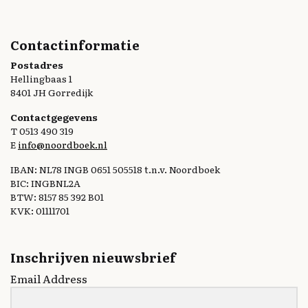
Contactinformatie
Postadres
Hellingbaas 1
8401 JH Gorredijk
Contactgegevens
T 0513 490 319
E
info@noordboek.nl
IBAN: NL78 INGB 0651 505518 t.n.v. Noordboek
BIC: INGBNL2A
BTW: 8157 85 392 B01
KVK: 01111701
Inschrijven nieuwsbrief
Email Address