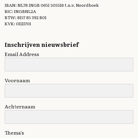
IBAN: NL78 INGB 0651 505518 t.n.v. Noordboek
BIC: INGBNL2A
BTW: 8157 85 392 B01
KVK: 01111701
Inschrijven nieuwsbrief
Email Address
Voornaam
Achternaam
Thema's