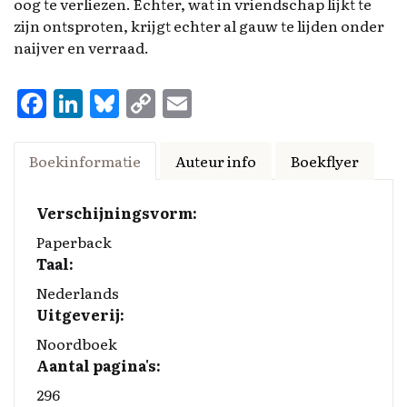
oog te verliezen. Echter, wat in vriendschap lijkt te
zijn ontsproten, krijgt echter al gauw te lijden onder
naijver en verraad.
F
Li
Bl
C
E
a
n
u
o
m
ce
k
es
p
ai
Boekinformatie
Auteur info
Boekflyer
b
e
k
y
l
o
d
y
Li
Verschijningsvorm:
o
I
n
Paperback
Taal:
k
n
k
Nederlands
Uitgeverij:
Noordboek
Aantal pagina's:
296