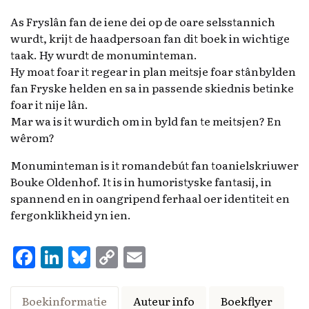
As Fryslân fan de iene dei op de oare selsstannich
wurdt, krijt de haadpersoan fan dit boek in wichtige
taak. Hy wurdt de monuminteman.
Hy moat foar it regear in plan meitsje foar stânbylden
fan Fryske helden en sa in passende skiednis betinke
foar it nije lân.
Mar wa is it wurdich om in byld fan te meitsjen? En
wêrom?
Monuminteman is it romandebút fan toanielskriuwer
Bouke Oldenhof. It is in humoristyske fantasij, in
spannend en in oangripend ferhaal oer identiteit en
fergonklikheid yn ien.
F
Li
Bl
C
E
a
n
u
o
m
ce
k
es
p
ai
Boekinformatie
Auteur info
Boekflyer