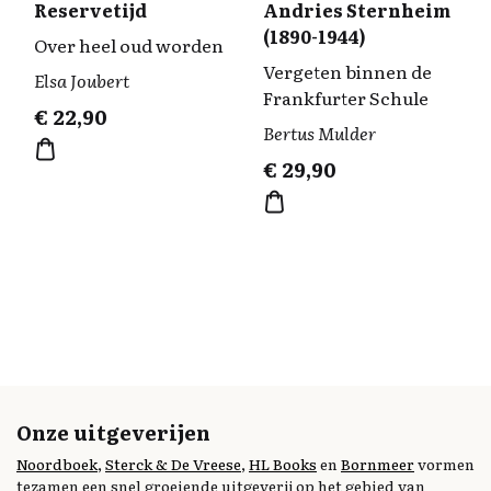
Reservetijd
Andries Sternheim
(1890-1944)
Over heel oud worden
Vergeten binnen de
Elsa Joubert
Frankfurter Schule
€
22,90
Bertus Mulder
€
29,90
Onze uitgeverijen
Noordboek
,
Sterck & De Vreese
,
HL Books
en
Bornmeer
vormen
tezamen een snel groeiende uitgeverij op het gebied van