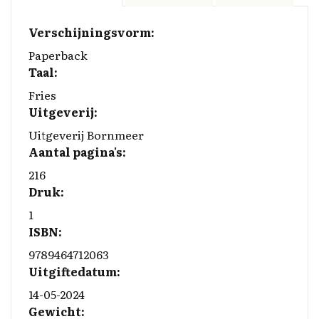
b
e
k
y
l
o
d
y
Li
Verschijningsvorm:
o
I
n
Paperback
Taal:
k
n
k
Fries
Uitgeverij:
Uitgeverij Bornmeer
Aantal pagina's:
216
Druk:
1
ISBN:
9789464712063
Uitgiftedatum:
14-05-2024
Gewicht: