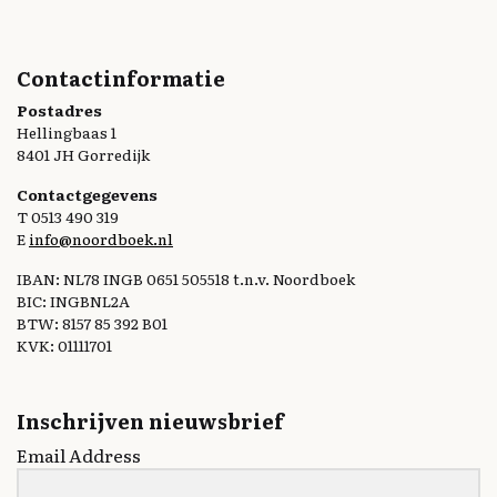
Contactinformatie
Postadres
Hellingbaas 1
8401 JH Gorredijk
Contactgegevens
T 0513 490 319
E
info@noordboek.nl
IBAN: NL78 INGB 0651 505518 t.n.v. Noordboek
BIC: INGBNL2A
BTW: 8157 85 392 B01
KVK: 01111701
Inschrijven nieuwsbrief
Email Address