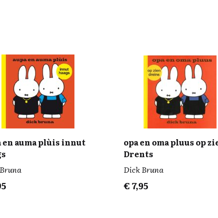
 en auma plùis innut
opa en oma pluus op zi
gs
Drents
 Bruna
Dick Bruna
95
€
7,95