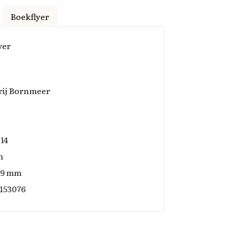
Boekflyer
ver
rij Bornmeer
14
m
x9 mm
153076