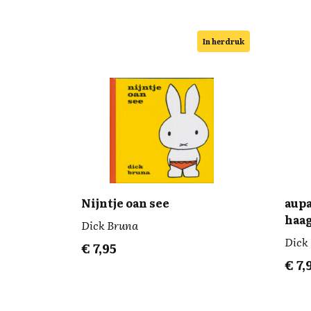
In herdruk
Nijntje oan see
aupa
haa
Dick Bruna
Dick
€
7,95
€
7,