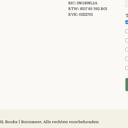
BIC: INGBNL2A
BTW: 8157 85 392 B01
KVK: 01111701
T
| HL Books | Bornmeer. Alle rechten voorbehouden