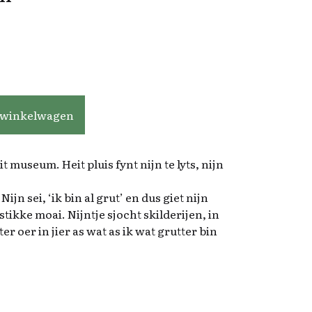
 winkelwagen
t museum. Heit pluis fynt nijn te lyts, nijn
ijn sei, ‘ik bin al grut’ en dus giet nijn
stikke moai. Nijntje sjocht skilderijen, in
ter oer in jier as wat as ik wat grutter bin