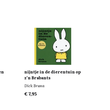
en
nijntje in de dierentuin op
z’n Brabants
Dick Bruna
€
7,95