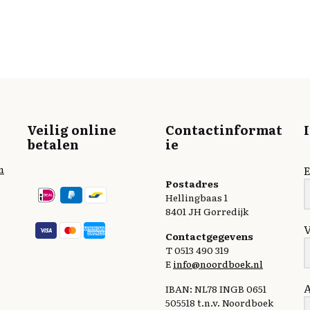
Veilig online
Contactinformat
betalen
ie
n
E
Postadres
Hellingbaas 1
8401 JH Gorredijk
Contactgegevens
T 0513 490 319
E
info@noordboek.nl
IBAN: NL78 INGB 0651
505518 t.n.v. Noordboek