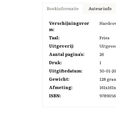
a
n
u
o
m
ce
k
es
p
ai
Boekinformatie
Auteur info
b
e
k
y
l
o
d
y
Li
Verschijningsvor
Hardco
m:
o
I
n
Taal:
Fries
k
n
k
Uitgeverij:
Uitgeve
Aantal pagina's:
26
Druk:
1
Uitgiftedatum:
30-01-20
Gewicht:
128 gra
Afmeting:
161x161
ISBN:
9789056