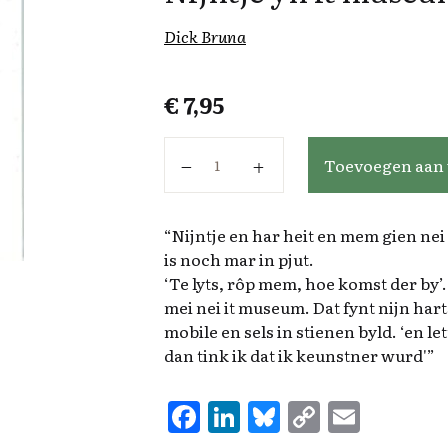
Dick Bruna
€
7,95
Nijntje yn it museum aantal
Toevoegen aan
“Nijntje en har heit en mem gien nei i
is noch mar in pjut.
‘Te lyts, rôp mem, hoe komst der by’. N
mei nei it museum. Dat fynt nijn hart
mobile en sels in stienen byld. ‘en let
dan tink ik dat ik keunstner wurd'”
F
Li
Bl
C
E