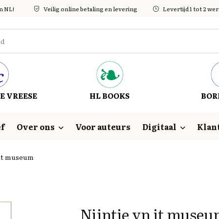
in NL!
Veilig online betaling en levering
Levertijd 1 tot 2 w
E VREESE
HL BOOKS
BOR
f
Over ons
Voor auteurs
Digitaal
Klan
 it museum
Nijntje yn it muse