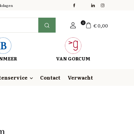
erkdagen
0
€
0,00
NMEER
VAN GORCUM
tenservice
Contact
Verwacht
um