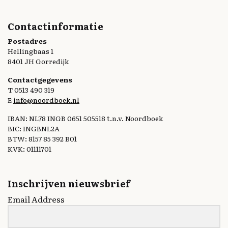
Contactinformatie
Postadres
Hellingbaas 1
8401 JH Gorredijk
Contactgegevens
T 0513 490 319
E
info@noordboek.nl
IBAN: NL78 INGB 0651 505518 t.n.v. Noordboek
BIC: INGBNL2A
BTW: 8157 85 392 B01
KVK: 01111701
Inschrijven nieuwsbrief
Email Address