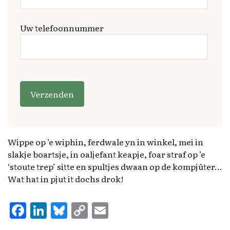
Uw telefoonnummer
G
e
li
e
v
e
Wippe op ’e wiphin, ferdwale yn in winkel, mei in
d
slakje boartsje, in oaljefant keapje, foar straf op ’e
it
‘stoute trep’ sitte en spultjes dwaan op de kompjûter…
v
Wat hat in pjut it dochs drok!
e
l
F
Li
Bl
C
E
d
a
n
u
o
m
l