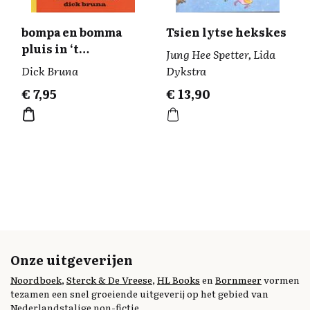
bompa en bomma
Tsien lytse hekskes
pluis in ‘t
Jung Hee Spetter, Lida
Mestreechs
Dick Bruna
Dykstra
€
7,95
€
13,90
Onze uitgeverijen
Noordboek
,
Sterck & De Vreese
,
HL Books
en
Bornmeer
vormen
tezamen een snel groeiende uitgeverij op het gebied van
Nederlandstalige non-fictie.