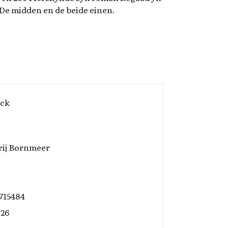
 De midden en de beide einen.
ack
rij Bornmeer
715484
026