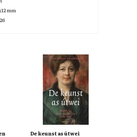
m
x12 mm
26
en
De keunst as útwei