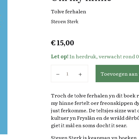
Tolve ferhalen
Steven Sterk
€
15,00
Let op!
In herdruk, verwacht rond 0
Om my hinne aantal
Toevoegen aan
Troch de tolve ferhalen yn dit boek r
my hinne fertelt oer freonskippen d
just ferkomme. De teltsjes sizze wat o
kultuer yn Fryslân en de wrâld dêr
giet it mâl en soms docht it sear.
Steven Sterk is keapman yn boeken.