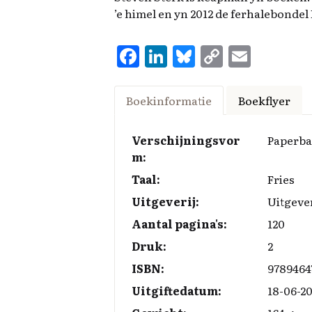
’e himel en yn 2012 de ferhalebondel
F
Li
Bl
C
E
a
n
u
o
m
ce
k
es
p
ai
Boekinformatie
Boekflyer
b
e
k
y
l
o
d
y
Li
Verschijningsvor
Paperb
m:
o
I
n
Taal:
Fries
k
n
k
Uitgeverij:
Uitgeve
Aantal pagina's:
120
Druk:
2
ISBN:
9789464
Uitgiftedatum:
18-06-2