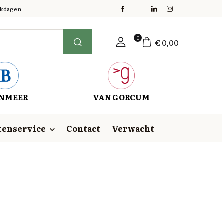
erkdagen
0
€
0,00
NMEER
VAN GORCUM
tenservice
Contact
Verwacht