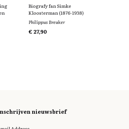
ing
Biografy fan Simke
nen
Kloosterman (1876-1938)
Philippus Breuker
€
27,90
Inschrijven nieuwsbrief
mail Address