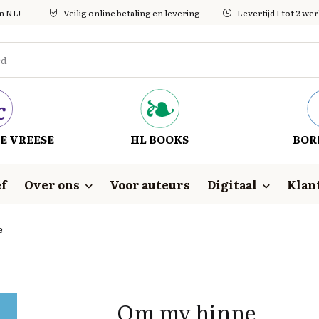
in NL!
Veilig online betaling en levering
Levertijd 1 tot 2 w
E VREESE
HL BOOKS
BOR
f
Over ons
Voor auteurs
Digitaal
Klan
e
Om my hinne