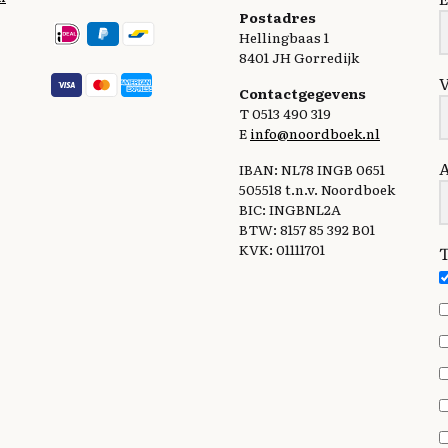
Postadres
Hellingbaas 1
8401 JH Gorredijk
Contactgegevens
T 0513 490 319
E
info@noordboek.nl
IBAN: NL78 INGB 0651
505518 t.n.v. Noordboek
BIC: INGBNL2A
BTW: 8157 85 392 B01
KVK: 01111701
T