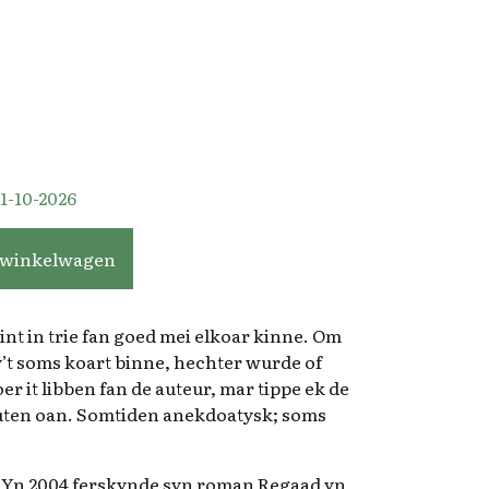
1-10-2026
 winkelwagen
int in trie fan goed mei elkoar kinne. Om
y’t soms koart binne, hechter wurde of
er it libben fan de auteur, mar tippe ek de
bûten oan. Somtiden anekdoatysk; soms
 Yn 2004 ferskynde syn roman Regaad yn