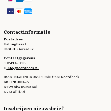
Contactinformatie
Postadres
Hellingbaas 1
8401 JH Gorredijk
Contactgegevens
T 0513 490 319
E
info@noordboek.nl
IBAN: NL78 INGB 0651 505518 t.n.v. Noordboek
BIC: INGBNL2A
BTW: 8157 85 392 B01
KVK: 01111701
Inschrijven nieuwsbrief