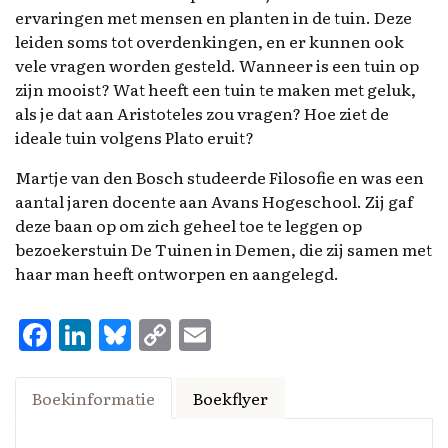
ervaringen met mensen en planten in de tuin. Deze
leiden soms tot overdenkingen, en er kunnen ook
vele vragen worden gesteld. Wanneer is een tuin op
zijn mooist? Wat heeft een tuin te maken met geluk,
als je dat aan Aristoteles zou vragen? Hoe ziet de
ideale tuin volgens Plato eruit?
Martje van den Bosch studeerde Filosofie en was een
aantal jaren docente aan Avans Hogeschool. Zij gaf
deze baan op om zich geheel toe te leggen op
bezoekerstuin De Tuinen in Demen, die zij samen met
haar man heeft ontworpen en aangelegd.
F
Li
Bl
C
E
a
n
u
o
m
ce
k
es
p
ai
Boekinformatie
Boekflyer
b
e
k
y
l