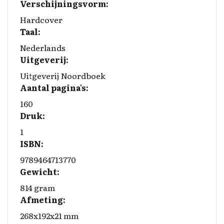
o
d
y
Li
Verschijningsvorm:
o
I
n
Hardcover
Taal:
k
n
k
Nederlands
Uitgeverij:
Uitgeverij Noordboek
Aantal pagina's:
160
Druk:
1
ISBN:
9789464713770
Gewicht:
814 gram
Afmeting:
268x192x21 mm