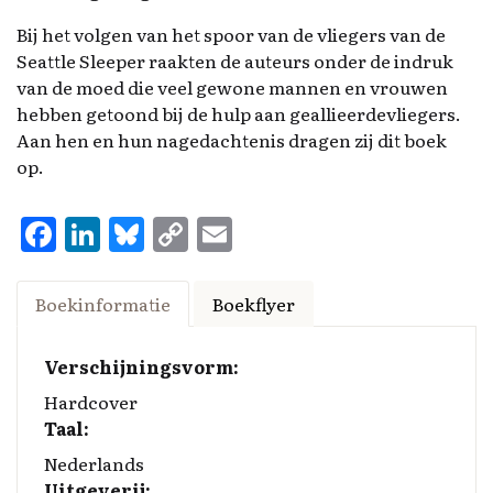
Bij het volgen van het spoor van de vliegers van de
Seattle Sleeper raakten de auteurs onder de indruk
van de moed die veel gewone mannen en vrouwen
hebben getoond bij de hulp aan geallieerdevliegers.
Aan hen en hun nagedachtenis dragen zij dit boek
op.
F
Li
Bl
C
E
a
n
u
o
m
ce
k
es
p
ai
Boekinformatie
Boekflyer
b
e
k
y
l
o
d
y
Li
Verschijningsvorm:
o
I
n
Hardcover
Taal:
k
n
k
Nederlands
Uitgeverij: