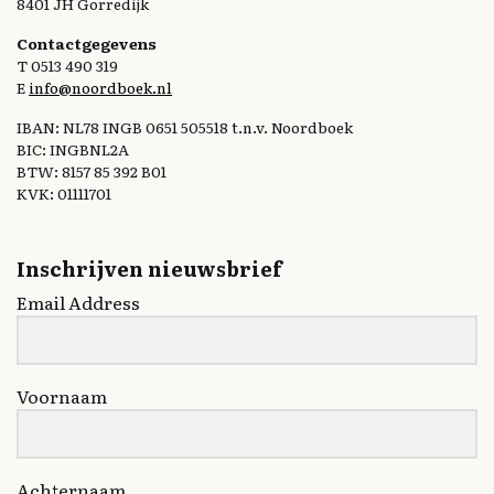
8401 JH Gorredijk
Contactgegevens
T 0513 490 319
E
info@noordboek.nl
IBAN: NL78 INGB 0651 505518 t.n.v. Noordboek
BIC: INGBNL2A
BTW: 8157 85 392 B01
KVK: 01111701
Inschrijven nieuwsbrief
Email Address
Voornaam
Achternaam