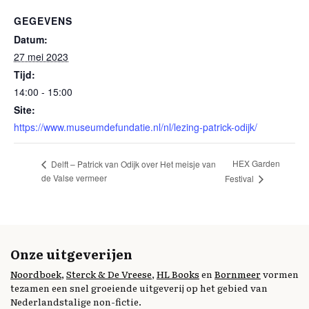
GEGEVENS
Datum:
27 mei 2023
Tijd:
14:00 - 15:00
Site:
https://www.museumdefundatie.nl/nl/lezing-patrick-odijk/
HEX Garden
Delft – Patrick van Odijk over Het meisje van
de Valse vermeer
Festival
Onze uitgeverijen
Noordboek
,
Sterck & De Vreese
,
HL Books
en
Bornmeer
vormen
tezamen een snel groeiende uitgeverij op het gebied van
Nederlandstalige non-fictie.