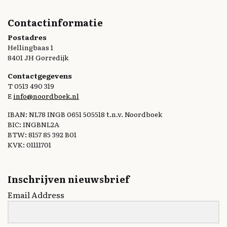
Contactinformatie
Postadres
Hellingbaas 1
8401 JH Gorredijk
Contactgegevens
T 0513 490 319
E
info@noordboek.nl
IBAN: NL78 INGB 0651 505518 t.n.v. Noordboek
BIC: INGBNL2A
BTW: 8157 85 392 B01
KVK: 01111701
Inschrijven nieuwsbrief
Email Address