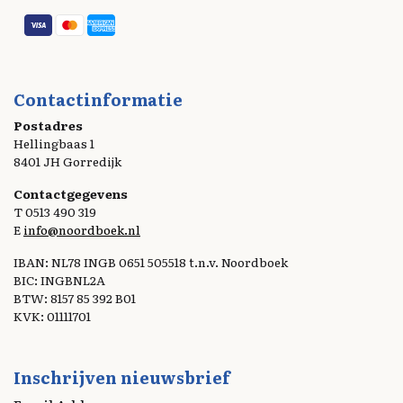
Contactinformatie
Postadres
Hellingbaas 1
8401 JH Gorredijk
Contactgegevens
T 0513 490 319
E
info@noordboek.nl
IBAN: NL78 INGB 0651 505518 t.n.v. Noordboek
BIC: INGBNL2A
BTW: 8157 85 392 B01
KVK: 01111701
Inschrijven nieuwsbrief