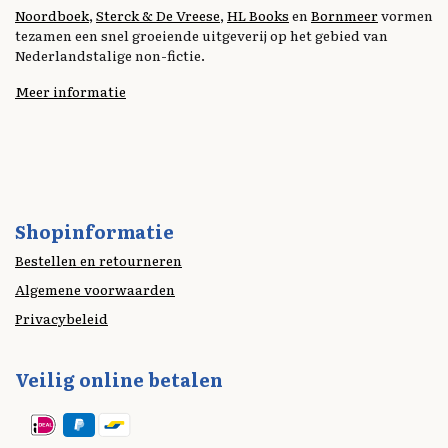
o
I
n
Noordboek
,
Sterck & De Vreese
,
HL Books
en
Bornmeer
vormen
tezamen een snel groeiende uitgeverij op het gebied van
k
n
k
Nederlandstalige non-fictie.
Meer informatie
Shopinformatie
Bestellen en retourneren
Algemene voorwaarden
Privacybeleid
Veilig online betalen