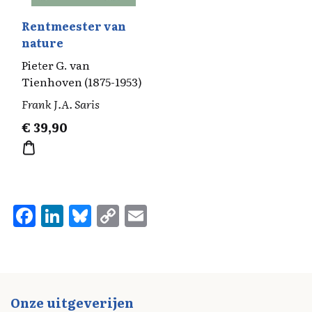
Rentmeester van
nature
Pieter G. van
Tienhoven (1875-1953)
Frank J.A. Saris
€
39,90
F
Li
Bl
C
E
a
n
u
o
m
ce
k
es
p
ai
b
e
k
y
l
o
d
y
Li
Onze uitgeverijen