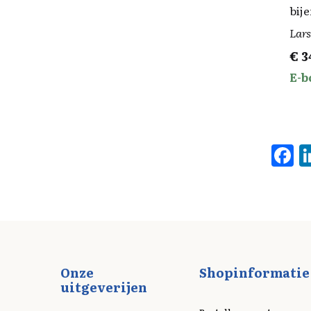
bij
Lars
€
3
E-b
F
a
c
b
o
o
Onze
Shopinformatie
k
uitgeverijen