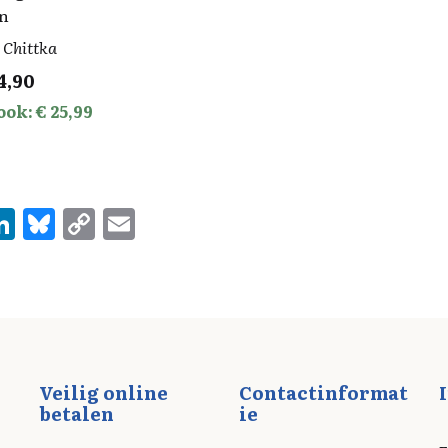
en
 Chittka
4,90
ook: € 25,99
Li
Bl
C
E
n
u
o
m
e
k
es
p
ai
e
k
y
l
d
y
Li
I
n
Veilig online
Contactinformat
n
k
betalen
ie