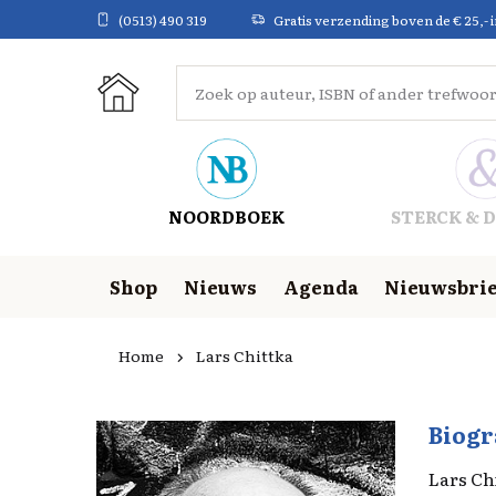
(0513) 490 319
Gratis verzending boven de € 25,- 
NOORDBOEK
STERCK & D
Shop
Nieuws
Agenda
Nieuwsbrie
Home
Lars Chittka
Biogr
Lars Ch