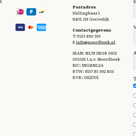
n
E
Postadres
Hellingbaas 1
8401 JH Gorredijk
Contactgegevens
T 0513 490 319
E
info@noordboek.nl
IBAN: NL78 INGB 0651
505518 t.n.v. Noordboek
BIC: INGBNL2A
BTW: 8157 85 392 B01
KVK: 01111701
T