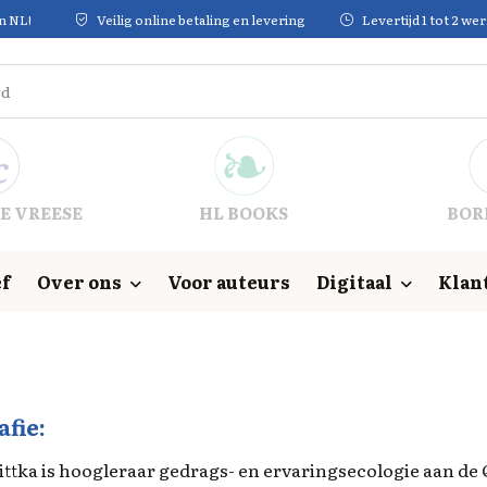
in NL!
Veilig online betaling en levering
Levertijd 1 tot 2 w
E VREESE
HL BOOKS
BOR
f
Over ons
Voor auteurs
Digitaal
Klan
afie:
ittka is hoogleraar gedrags- en ervaringsecologie aan de