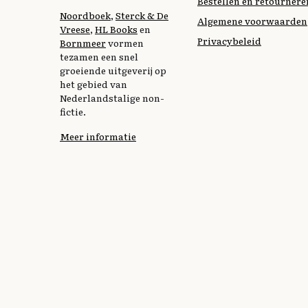
Bestellen en retournere
Noordboek
,
Sterck & De
Algemene voorwaarden
Vreese
,
HL Books
en
Privacybeleid
Bornmeer
vormen
tezamen een snel
groeiende uitgeverij op
het gebied van
Nederlandstalige non-
fictie.
Meer informatie