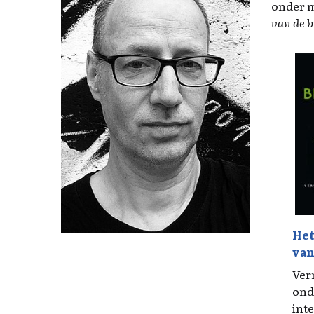
onder m
van de b
Het
van
Ver
ond
inte