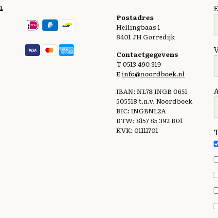
n
E
Postadres
Hellingbaas 1
8401 JH Gorredijk
Contactgegevens
T 0513 490 319
E
info@noordboek.nl
IBAN: NL78 INGB 0651
505518 t.n.v. Noordboek
BIC: INGBNL2A
BTW: 8157 85 392 B01
KVK: 01111701
T