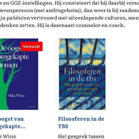
le en GGZ-instellingen. Hij constateert dat hij daarbij ver
wenspersoon (met ambtsgeheim), dan weer is hij raadsma
 zijn patiënten vertrouwd met uiteenlopende culturen, men
 denken zetten. Hij is daarnaast counselor en coach.
Verwacht
oogst van
Filosoferen in de
gekapte
TBS
men
e Wisse
Het gesprek tussen