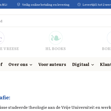
in NL!
Veilig online betaling en levering
Levertijd 1 tot 2 w
E VREESE
HL BOOKS
BOR
f
Over ons
Voor auteurs
Digitaal
Klan
afie:
se studeerde theologie aan de Vrije Universiteit en werkt 