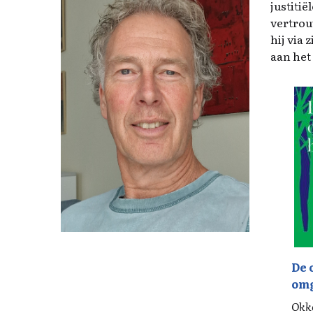
justitië
vertrou
hij via
aan het
De 
om
bo
Okk