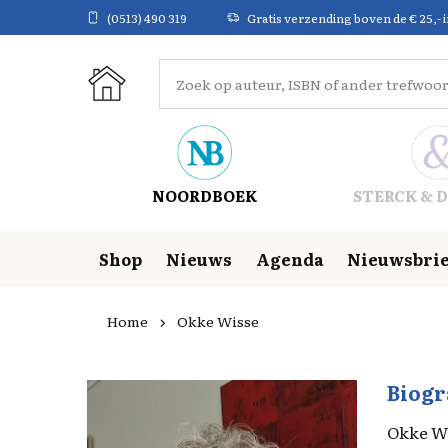
(0513) 490 319
Gratis verzending boven de € 25,- 
NOORDBOEK
STERCK & D
Shop
Nieuws
Agenda
Nieuwsbrie
Home
Okke Wisse
Biogr
Okke Wis