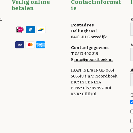
Veilig online
Contactinformat
n
k
betalen
ie
n
E
Postadres
Hellingbaas 1
8401 JH Gorredijk
Contactgegevens
T 0513 490 319
E
info@noordboek.nl
IBAN: NL78 INGB 0651
505518 t.n.v. Noordboek
BIC: INGBNL2A
BTW: 8157 85 392 B01
KVK: 01111701
T