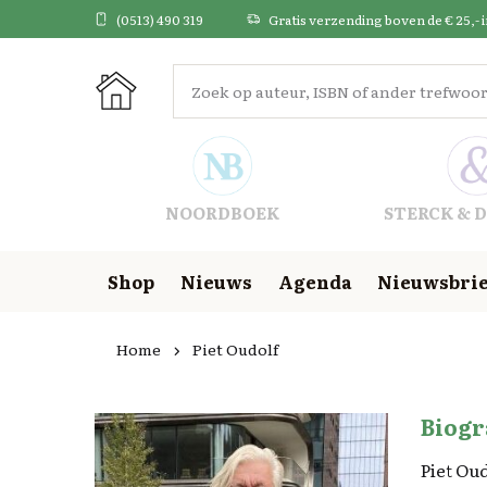
(0513) 490 319
Gratis verzending boven de € 25,- 
NOORDBOEK
STERCK & D
Shop
Nieuws
Agenda
Nieuwsbrie
Home
Piet Oudolf
Biogr
Piet Ou