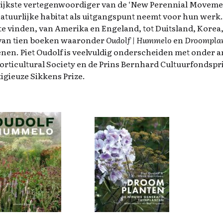
ijkste vertegenwoordiger van de ‘New Perennial Movemen
 natuurlijke habitat als uitgangspunt neemt voor hun werk. 
te vinden, van Amerika en Engeland, tot Duitsland, Korea,
van tien boeken waaronder
Oudolf | Hummelo
en
Droompla
nen. Piet Oudolf is veelvuldig onderscheiden met onder 
orticultural Society en de Prins Bernhard Cultuurfondsprij
tigieuze Sikkens Prize.