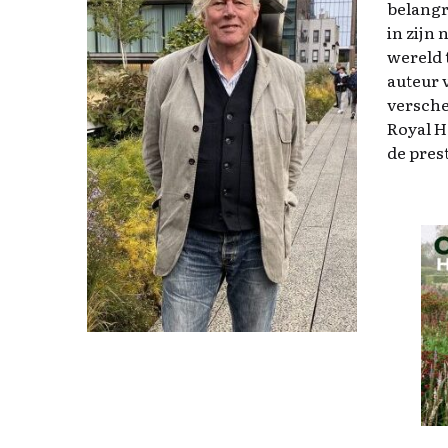
belangr
in zijn
wereld 
auteur 
versche
Royal H
de pres