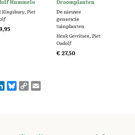
dolf Hummelo
Droomplanten
 Kingsbury, Piet
De nieuwe
olf
generatie
tuinplanten
9,95
Henk Gerritsen, Piet
Oudolf
€
27,50
Li
Bl
C
E
n
u
o
m
e
k
es
p
ai
e
k
y
l
d
y
Li
I
n