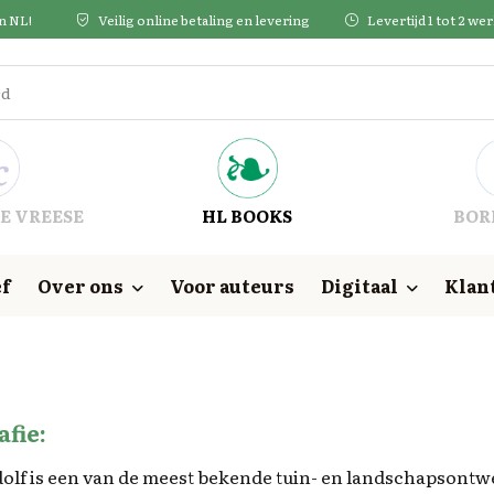
in NL!
Veilig online betaling en levering
Levertijd 1 tot 2 w
E VREESE
HL BOOKS
BOR
f
Over ons
Voor auteurs
Digitaal
Klan
afie:
dolf is een van de meest bekende tuin- en landschapsontwe