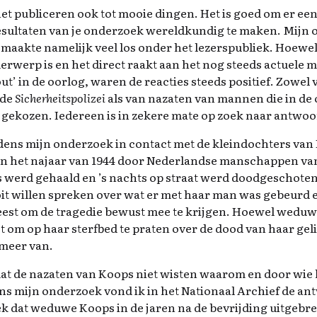
 het publiceren ook tot mooie dingen. Het is goed om er ee
resultaten van je onderzoek wereldkundig te maken. Mijn
maakte namelijk veel los onder het lezerspubliek. Hoewel
rwerp is en het direct raakt aan het nog steeds actuele 
out’ in de oorlog, waren de reacties steeds positief. Zowel
 de
Sicherheitspolizei
als van nazaten van mannen die in de 
 gekozen. Iedereen is in zekere mate op zoek naar antwo
jdens mijn onderzoek in contact met de kleindochters van 
in het najaar van 1944 door Nederlandse manschappen va
uis werd gehaald en ’s nachts op straat werd doodgescho
it willen spreken over wat er met haar man was gebeurd 
eest om de tragedie bewust mee te krijgen. Hoewel wedu
 om op haar sterfbed te praten over de dood van haar geli
 meer van.
dat de nazaten van Koops niet wisten waarom en door wie
ns mijn onderzoek vond ik in het Nationaal Archief de a
k dat weduwe Koops in de jaren na de bevrijding uitgebre