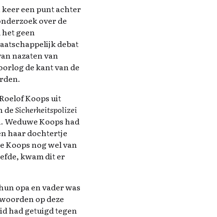
n keer een punt achter
 onderzoek over de
 het geen
maatschappelijk debat
 van nazaten van
oorlog de kant van de
orden.
Roelof Koops uit
n de
Sicherheitspolizei
ten. Weduwe Koops had
en haar dochtertje
we Koops nog wel van
efde, kwam dit er
 hun opa en vader was
ntwoorden op deze
id had getuigd tegen