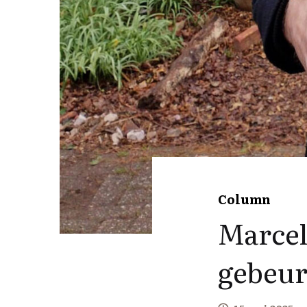
Column
Marcel
gebeurd