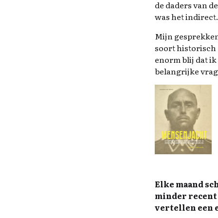
de daders van de
was het indirect
Mijn gesprekken
soort historisch 
enorm blij dat i
belangrijke vra
Elke maand schr
minder recent 
vertellen een e