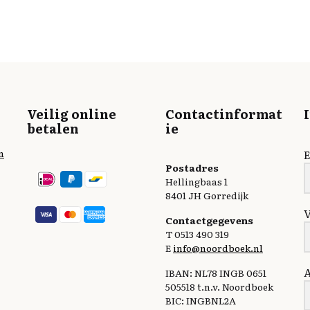
Veilig online
Contactinformat
betalen
ie
n
E
Postadres
Hellingbaas 1
8401 JH Gorredijk
Contactgegevens
T 0513 490 319
E
info@noordboek.nl
IBAN: NL78 INGB 0651
505518 t.n.v. Noordboek
BIC: INGBNL2A