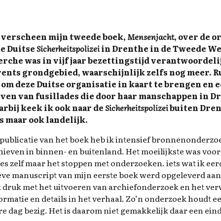
r verscheen mijn tweede boek,
Mensenjacht
, over de o
e Duitse
Sicherheitspolizei
in Drenthe in de Tweede We
erche was in vijf jaar bezettingstijd verantwoordel
ents grondgebied, waarschijnlijk zelfs nog meer. Ru
om deze Duitse organisatie in kaart te brengen en 
even van fusillades die door haar manschappen in 
arbij keek ik ook naar de
Sicherheitspolizei
buiten Dren
 maar ook landelijk.
tot publicatie van het boek heb ik intensief bronnenonderzo
ieven in binnen- en buitenland. Het moeilijkste was voor 
s zelf maar het stoppen met onderzoeken. iets wat ik ee
ieve manuscript van mijn eerste boek werd opgeleverd aan 
k druk met het uitvoeren van archiefonderzoek en het ve
rmatie en details in het verhaal. Zo’n onderzoek houdt een
ere dag bezig. Het is daarom niet gemakkelijk daar een ein