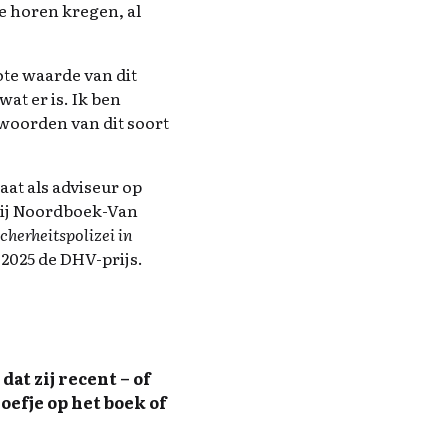
e horen kregen, al
te waarde van dit
wat er is. Ik ben
woorden van dit soort
aat als adviseur op
 bij Noordboek-Van
cherheitspolizei in
2025 de DHV-prijs.
at zij recent – of
efje op het boek of