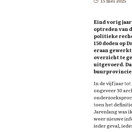
15 mei 2025
Eind vorig jaa
optreden van d
politieke rech
150 doden op Dr
eraan gewerkt 
overzicht te g
uitgevoerd. Da
buurprovincies
In de vijf jaar 
ongeveer 30 arch
onderzoeksproce
toen het definit
Jarenlang was i
weer nieuwe info
ieder geval, ied