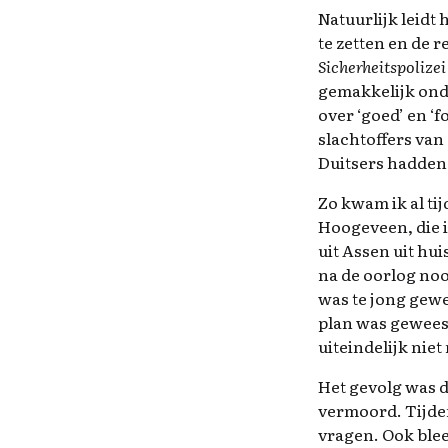
Natuurlijk leidt
te zetten en de 
Sicherheitspolizei
gemakkelijk onde
over ‘goed’ en ‘f
slachtoffers van
Duitsers hadden
Zo kwam ik al ti
Hoogeveen, die 
uit Assen uit h
na de oorlog noo
was te jong gew
plan was geweest
uiteindelijk niet
Het gevolg was 
vermoord. Tijde
vragen. Ook blee