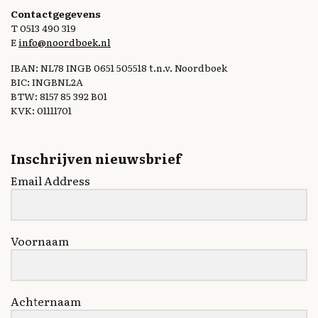
Contactgegevens
T 0513 490 319
E
info@noordboek.nl
IBAN: NL78 INGB 0651 505518 t.n.v. Noordboek
BIC: INGBNL2A
BTW: 8157 85 392 B01
KVK: 01111701
Inschrijven nieuwsbrief
Email Address
Voornaam
Achternaam