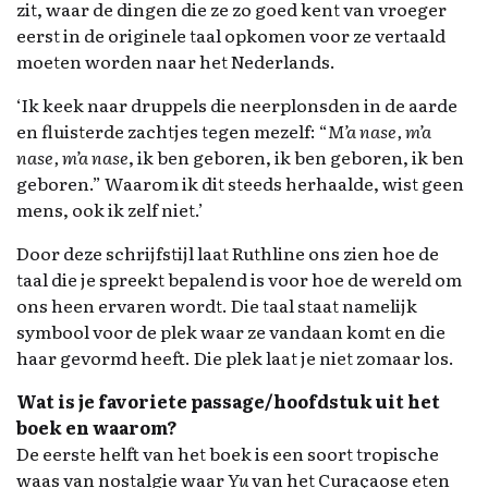
zit, waar de dingen die ze zo goed kent van vroeger
eerst in de originele taal opkomen voor ze vertaald
moeten worden naar het Nederlands.
‘Ik keek naar druppels die neerplonsden in de aarde
en fluisterde zachtjes tegen mezelf: “
M’a nase, m’a
nase, m’a nase
, ik ben geboren, ik ben geboren, ik ben
geboren.” Waarom ik dit steeds herhaalde, wist geen
mens, ook ik zelf niet.’
Door deze schrijfstijl laat Ruthline ons zien hoe de
taal die je spreekt bepalend is voor hoe de wereld om
ons heen ervaren wordt. Die taal staat namelijk
symbool voor de plek waar ze vandaan komt en die
haar gevormd heeft. Die plek laat je niet zomaar los.
Wat is je favoriete passage/hoofdstuk uit het
boek en waarom?
De eerste helft van het boek is een soort tropische
waas van nostalgie waar
Yu
van het Curaçaose eten