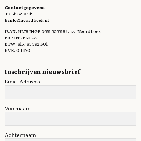
Contactgegevens
T 0513 490 319
E
info@noordboek.nl
IBAN: NL78 INGB 0651 505518 t.n.v. Noordboek
BIC: INGBNL2A
BTW: 8157 85 392 B01
KVK: 01111701
Inschrijven nieuwsbrief
Email Address
Voornaam
Achternaam