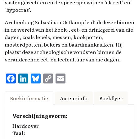
vastengerechten en de specerijenwijnen ‘clareit’ en
‘hypocras’.
Archeoloog Sebastiaan Ostkamp leidt de lezer binnen
in de wereld van het kook-, eet- en drinkgerei van die
dagen, zoals lepels, messen, kookpotten,
mosterdpotten, bekers en baardmankruiken. Hij
plaatst deze archeologische vondsten binnen de
veranderende eet- en leefcultuur van die dagen.
F
Li
Bl
C
E
a
n
u
o
m
ce
k
es
p
ai
Boekinformatie
Auteur info
Boekflyer
b
e
k
y
l
o
d
y
Li
Verschijningsvorm:
o
I
n
Hardcover
Taal:
k
n
k