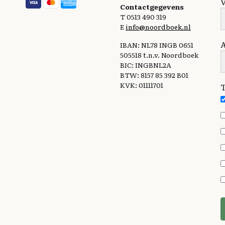
Contactgegevens
T 0513 490 319
E
info@noordboek.nl
IBAN: NL78 INGB 0651
505518 t.n.v. Noordboek
BIC: INGBNL2A
BTW: 8157 85 392 B01
KVK: 01111701
T