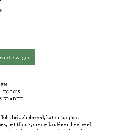
jk
 winkelwagen
GEN
 -FOTO’S
IDSGRADEN
ffels, briochebrood, kattentongen,
s, petitfours, crème brûlée en heel veel