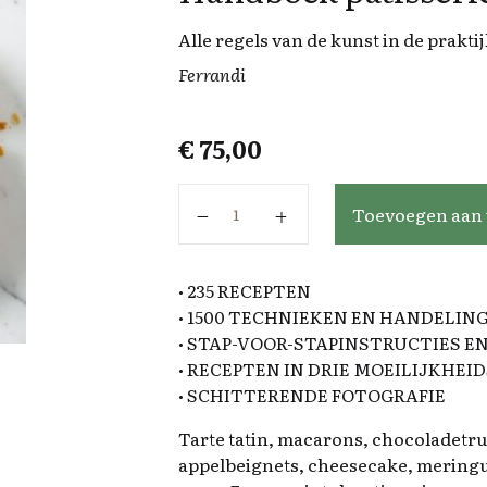
Alle regels van de kunst in de prakti
Ferrandi
€
75,00
Handboek patisserie aantal
Toevoegen aan
• 235 RECEPTEN
• 1500 TECHNIEKEN EN HANDELIN
• STAP-VOOR-STAPINSTRUCTIES EN
• RECEPTEN IN DRIE MOEILIJKHE
• SCHITTERENDE FOTOGRAFIE
Tarte tatin, macarons, chocoladetru
appelbeignets, cheesecake, meringue