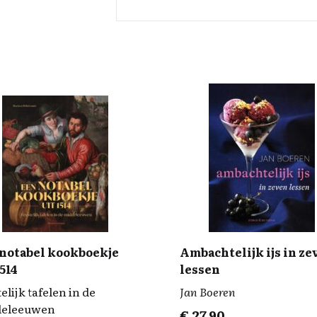
notabel kookboekje
Ambachtelijk ijs in ze
1514
lessen
elijk tafelen in de
Jan Boeren
deleeuwen
€
27,90