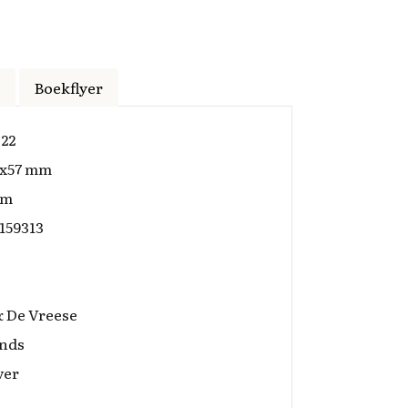
Boekflyer
022
8x57 mm
am
159313
& De Vreese
nds
ver