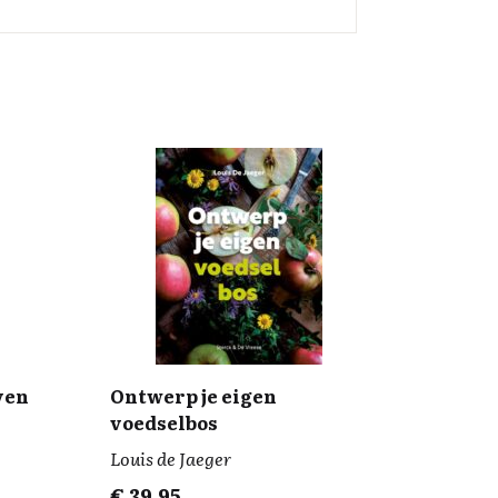
ven
Ontwerp je eigen
voedselbos
Louis de Jaeger
€
39,95