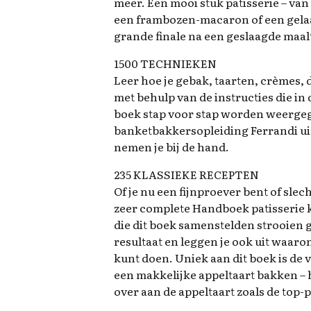
meer. Een mooi stuk patisserie – van
een frambozen-macaron of een gelaag
grande finale na een geslaagde maalt
1500 TECHNIEKEN
Leer hoe je gebak, taarten, crèmes, 
met behulp van de instructies die in 
boek stap voor stap worden weergeg
banketbakkersopleiding Ferrandi uit
nemen je bij de hand.
235 KLASSIEKE RECEPTEN
Of je nu een fijnproever bent of slec
zeer complete Handboek patisserie k
die dit boek samenstelden strooien g
resultaat en leggen je ook uit waaro
kunt doen. Uniek aan dit boek is de v
een makkelijke appeltaart bakken – he
over aan de appeltaart zoals de top-p