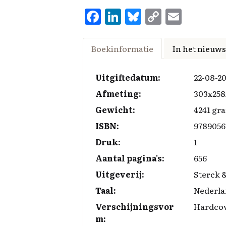
F
Li
Bl
C
E
a
n
u
o
m
ce
k
es
p
ai
Boekinformatie
In het nieuws
b
e
k
y
l
o
d
y
Li
Uitgiftedatum:
22-08-2
o
I
n
Afmeting:
303x25
k
n
k
Gewicht:
4241 gr
ISBN:
9789056
Druk:
1
Aantal pagina's:
656
Uitgeverij:
Sterck 
Taal:
Nederla
Verschijningsvor
Hardco
m: