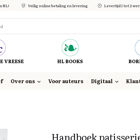
in NL!
Veilig online betaling en levering
Levertijd 1 tot 2 w
E VREESE
HL BOOKS
BOR
f
Over ons
Voor auteurs
Digitaal
Klan
Handboek patisseri