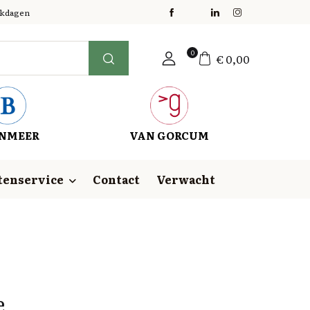
erkdagen
0
€
0,00
NMEER
VAN GORCUM
tenservice
Contact
Verwacht
e