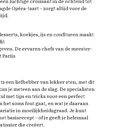
 een luchtige croissant in de ochtend tot
de Opéra-taart – zorgt altijd voor de
ijd.
desserts, koekjes, ijs en confituren maakt
dit
even. De ervaren chefs van de meester-
 Parijs
hts een liefhebber van lekker eten, met dit
un je meteen aan de slag. De specialisten
ul met tips en tricks voor een perfect
m het soms fout gaat, en wat je daaraan
ariatie in moeilijkheidsgraad. Je kunt
t basisrecept – of je geeft je helemaal
atissier die creëert.