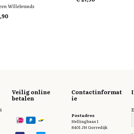
een Willebrands
,90
Veilig online
Contactinformat
betalen
ie
n
E
Postadres
Hellingbaas 1
8401 JH Gorredijk