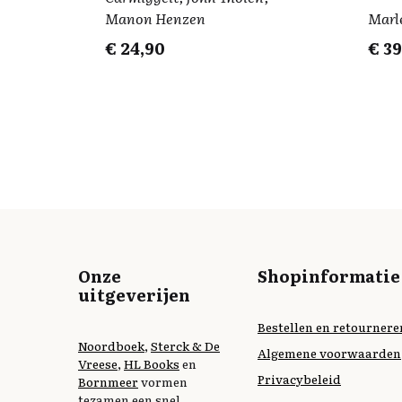
Manon Henzen
Marl
€
24,90
€
39
Onze
Shopinformatie
uitgeverijen
Bestellen en retournere
Noordboek
,
Sterck & De
Algemene voorwaarden
Vreese
,
HL Books
en
Privacybeleid
Bornmeer
vormen
tezamen een snel