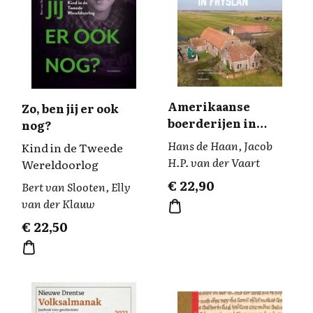
Amerikaanse
Zo, ben jij er ook
boerderijen in
nog?
Fryslân
Hans de Haan, Jacob
Kind in de Tweede
H.P. van der Vaart
Wereldoorlog
€
22,90
Bert van Slooten, Elly
van der Klauw
€
22,50