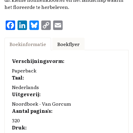
het floreerde te herbeleven.
F
Li
Bl
C
E
a
n
u
o
m
ce
k
es
p
ai
Boekinformatie
Boekflyer
b
e
k
y
l
o
d
y
Li
Verschijningsvorm:
o
I
n
Paperback
Taal:
k
n
k
Nederlands
Uitgeverij:
Noordboek - Van Gorcum
Aantal pagina's:
320
Druk: