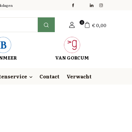
erkdagen
0
€
0,00
NMEER
VAN GORCUM
tenservice
Contact
Verwacht