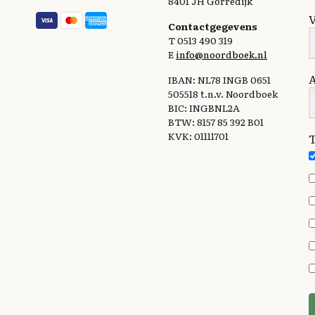
8401 JH Gorredijk
Contactgegevens
T 0513 490 319
E
info@noordboek.nl
IBAN: NL78 INGB 0651
505518 t.n.v. Noordboek
BIC: INGBNL2A
BTW: 8157 85 392 B01
KVK: 01111701
T