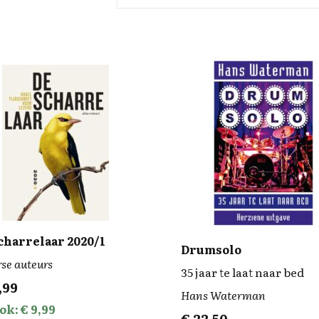
charrelaar 2020/1
Drumsolo
se auteurs
35 jaar te laat naar bed
,99
Hans Waterman
ok: € 9,99
€
22,50