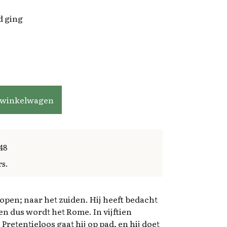
ad ging
 winkelwagen
48
rs.
pen; naar het zuiden. Hij heeft bedacht
 en dus wordt het Rome. In vijftien
etentieloos gaat hij op pad, en hij doet