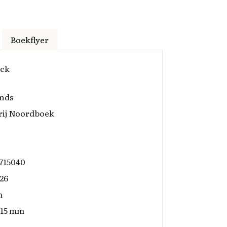
Boekflyer
ack
nds
rij Noordboek
715040
26
m
x15 mm