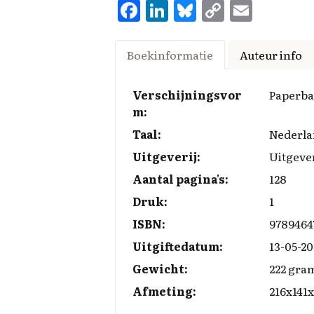
F
Li
Bl
C
E
a
n
u
o
m
ce
k
es
p
ai
Boekinformatie
Auteur info
b
e
k
y
l
o
d
y
Li
Verschijningsvor
Paperb
m:
o
I
n
Taal:
Nederla
k
n
k
Uitgeverij:
Uitgeve
Aantal pagina's:
128
Druk:
1
ISBN:
9789464
Uitgiftedatum:
13-05-20
Gewicht:
222 gra
Afmeting:
216x141