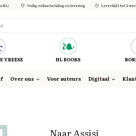
in NL!
Veilig online betaling en levering
Levertijd 1 tot 2 w
E VREESE
HL BOOKS
BOR
f
Over ons
Voor auteurs
Digitaal
Klan
Naar Assisi