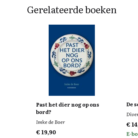
Gerelateerde boeken
De s
Past het dier nog op ons
bord?
Diver
Imke de Boer
€
14
€
19,90
E-bo