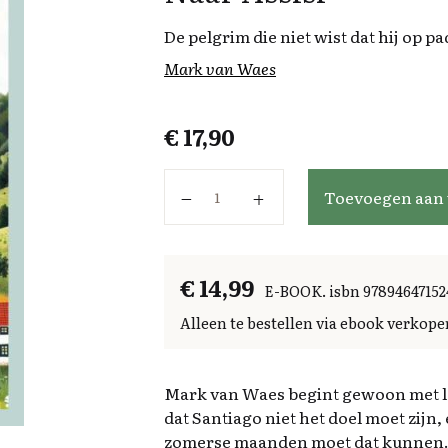
De pelgrim die niet wist dat hij op p
Mark van Waes
€
17,90
Naar Assisi aantal
Toevoegen aan
€ 14,99
E-BOOK. isbn 97894647152
Alleen te bestellen via ebook verkope
Mark van Waes begint gewoon met lo
dat Santiago niet het doel moet zijn,
zomerse maanden moet dat kunnen. Pr