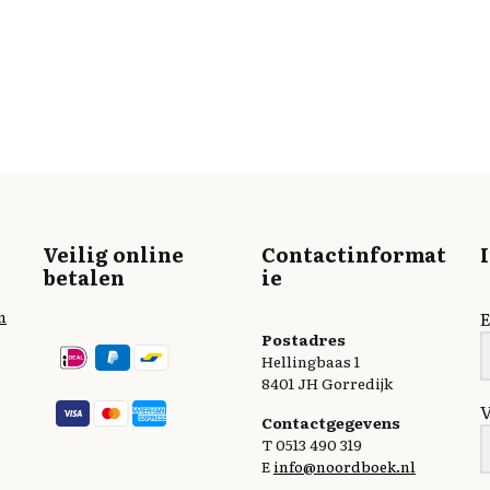
Veilig online
Contactinformat
betalen
ie
n
E
Postadres
Hellingbaas 1
8401 JH Gorredijk
Contactgegevens
T 0513 490 319
E
info@noordboek.nl