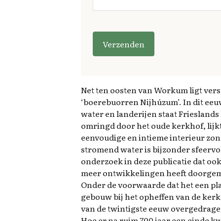
G
e
li
e
v
e
Net ten oosten van Workum ligt vers
d
‘boerebuorren Nijhúzum’. In dit ee
it
water en landerijen staat Frieslands 
v
omringd door het oude kerkhof, lijkt 
e
eenvoudige en intieme interieur zon
l
stromend water is bijzonder sfeervol
d
onderzoek in deze publicatie dat oo
l
meer ontwikkelingen heeft doorgema
e
Onder de voorwaarde dat het een pla
e
gebouw bij het opheffen van de ker
g
van de twintigste eeuw overgedrage
t
Hoe er na ruim 700 jaar een einde k