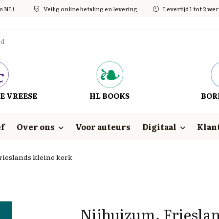
in NL!
Veilig online betaling en levering
Levertijd 1 tot 2 w
E VREESE
HL BOOKS
BOR
f
Over ons
Voor auteurs
Digitaal
Klan
rieslands kleine kerk
Nijhuizum. Frieslan