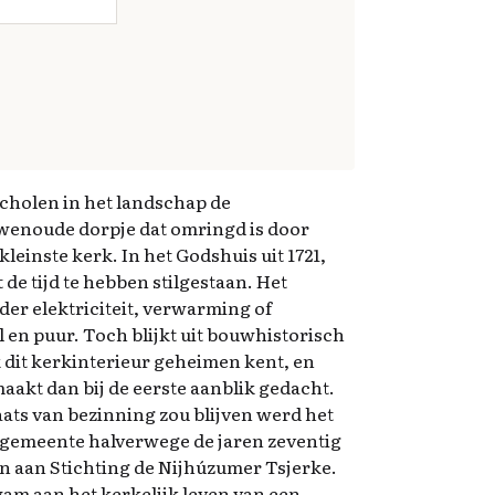
cholen in het landschap de
uwenoude dorpje dat omringd is door
kleinste kerk. In het Godshuis uit 1721,
de tijd te hebben stilgestaan. Het
der elektriciteit, verwarming of
 en puur. Toch blijkt uit bouwhistorisch
k dit kerkinterieur geheimen kent, en
akt dan bij de eerste aanblik gedacht.
ats van bezinning zou blijven werd het
kgemeente halverwege de jaren zeventig
n aan Stichting de Nijhúzumer Tsjerke.
wam aan het kerkelijk leven van een