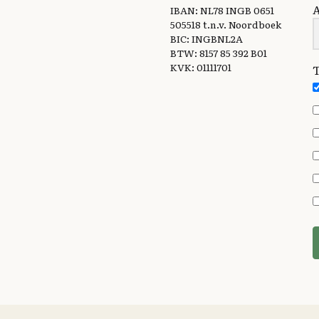
IBAN: NL78 INGB 0651
505518 t.n.v. Noordboek
BIC: INGBNL2A
BTW: 8157 85 392 B01
KVK: 01111701
T