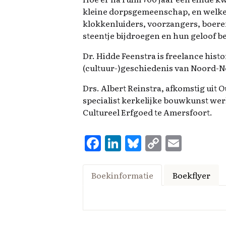
e
kleine dorpsgemeenschap, en welke 
l
klokkenluiders, voorzangers, boeren 
a
steentje bijdroegen en hun geloof b
t
Dr. Hidde Feenstra is freelance histo
e
(cultuur-)geschiedenis van Noord-
n
.
Drs. Albert Reinstra, afkomstig uit 
specialist kerkelijke bouwkunst wer
Cultureel Erfgoed te Amersfoort.
F
Li
Bl
C
E
a
n
u
o
m
ce
k
es
p
ai
Boekinformatie
Boekflyer
b
e
k
y
l
o
d
y
Li
o
I
n