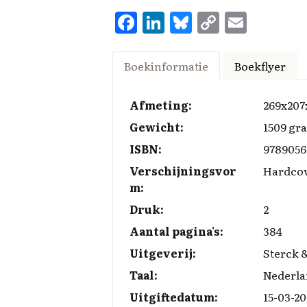
F
Li
Bl
C
E
a
n
u
o
m
ce
k
es
p
ai
Boekinformatie
Boekflyer
b
e
k
y
l
o
d
y
Li
Afmeting:
269x20
o
I
n
Gewicht:
1509 gr
k
n
k
ISBN:
9789056
Verschijningsvor
Hardco
m:
Druk:
2
Aantal pagina's:
384
Uitgeverij:
Sterck 
Taal:
Nederla
Uitgiftedatum:
15-03-20