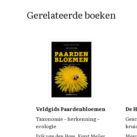
Gerelateerde boeken
Veldgids Paardenbloemen
De H
Taxonomie – herkenning –
Gesc
ecologie
krui
Erik van den Ham, Karst Meijer
Marc