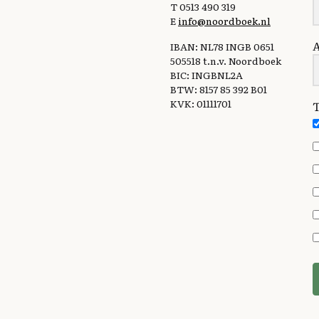
T 0513 490 319
E
info@noordboek.nl
IBAN: NL78 INGB 0651
505518 t.n.v. Noordboek
BIC: INGBNL2A
BTW: 8157 85 392 B01
KVK: 01111701
T