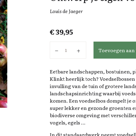
Louis de Jaeger
€
39,95
Ontwerp je eigen voedselbos aant
Toevoegen aan
Eetbare landschappen, bostuinen, pl
Klinkt heerlijk toch? Voedselbossen
invulling van de tuin of grotere lan
landschapsinrichting waarbij voeds
komen. Een voedselbos dompelt je on
super lekker en gezonde groenten en
biodiverse omgeving met verschillen
vogels, egels …
In dit standaardwerk neemt voedsel