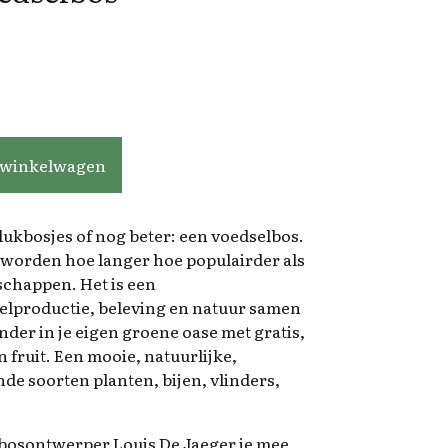
al
 winkelwagen
ukbosjes of nog beter: een voedselbos.
 worden hoe langer hoe populairder als
dschappen. Het is een
elproductie, beleving en natuur samen
der in je eigen groene oase met gratis,
 fruit. Een mooie, natuurlijke,
de soorten planten, bijen, vlinders,
bosontwerper Louis De Jaeger je mee