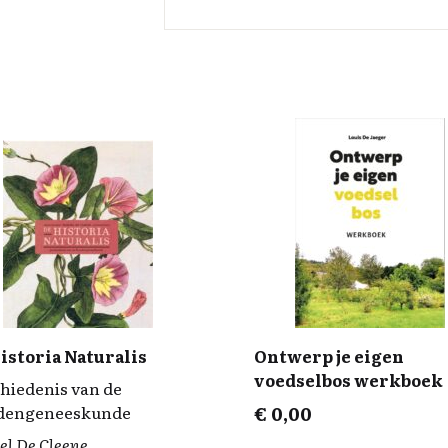
istoria Naturalis
Ontwerp je eigen
voedselbos werkboek
hiedenis van de
dengeneeskunde
€
0,00
el De Cleene