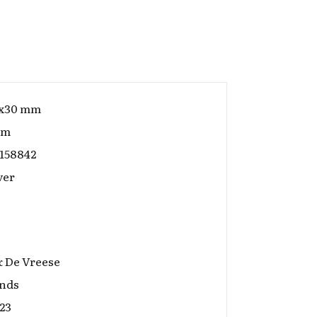
7x30 mm
am
158842
ver
& De Vreese
nds
23