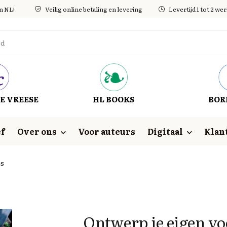
in NL!
Veilig online betaling en levering
Levertijd 1 tot 2 w
E VREESE
HL BOOKS
BOR
f
Over ons
Voor auteurs
Digitaal
Klan
os
Ontwerp je eigen vo