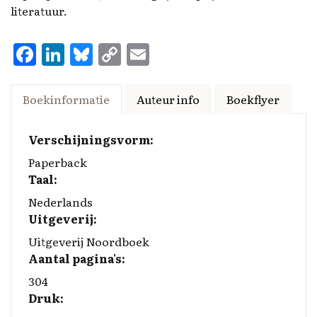
literatuur.
F
Li
Bl
C
E
a
n
u
o
m
ce
k
es
p
ai
Boekinformatie
Auteur info
Boekflyer
b
e
k
y
l
o
d
y
Li
Verschijningsvorm:
o
I
n
Paperback
Taal:
k
n
k
Nederlands
Uitgeverij:
Uitgeverij Noordboek
Aantal pagina's:
304
Druk: